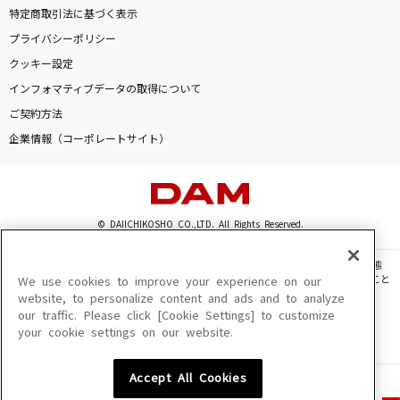
特定商取引法に基づく表示
プライバシーポリシー
クッキー設定
インフォマティブデータの取得について
ご契約方法
企業情報（コーポレートサイト）
© DAIICHIKOSHO CO.,LTD. All Rights Reserved.
このサイトに掲載されている一切の文章・画像・写真・動画・音声等を、手段や形態
を問わず、著作権法の定める範囲を超えて無断で複製、転載、ファイル化などすること
We use cookies to improve your experience on our
を禁じます。
website, to personalize content and ads and to analyze
our traffic. Please click [Cookie Settings] to customize
楽曲及びコンテンツは、機種によりご利用いただけない場合があります。
your cookie settings on our website.
楽曲及びコンテンツの配信日、配信内容が変更になる場合があります。
楽曲によりMYリスト保存ができない場合があります。
Accept All Cookies
JASRAC許諾番号
6602250213Y31015 6602250112Y38026 6602250240Y31015