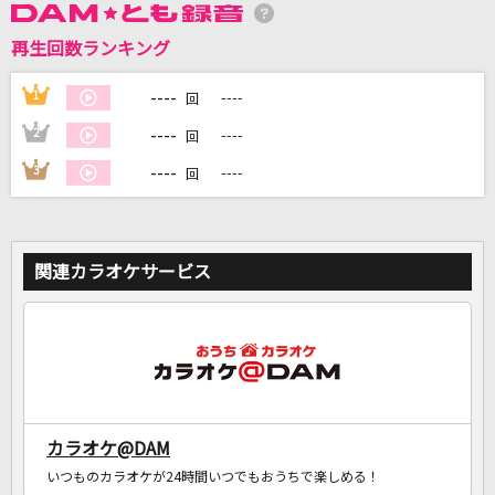
再生回数ランキング
DAMに会員登録・ログインして
カラオケをもっと楽しもう！
----
1
----
回
----
2
----
回
----
3
----
回
自宅でカラオケ歌い放題！
家族や友達と一緒に！練習にも！
関連カラオケサービス
カラオケ@DAM
いつものカラオケが24時間いつでもおうちで楽しめる！