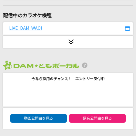
B級
ちゃんみな
配信中のカラオケ機種
さよならの前に
LIVE DAM WAO!
AAA(トリプル・エー)
闇に咲く花 ～The Catastrophe～
SING LIKE TALKING feat.サラ・オレイン
2026年8月度
まちがいさがし
今なら採用のチャンス！ エントリー受付中
菅田将暉
[プロオケ]I LOVE YOU
尾崎豊
DAM★ともボーカルエントリーランキング
[生音]僕が一番欲しかったもの
動画公開曲を見る
録音公開曲を見る
槇原敬之(Makihara)