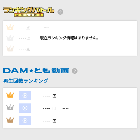
[生音]桜木町
ゆず
----
----
1
[生音]HOT LIMIT
点
T.M.Revolution
----
----
2
点
----
----
3
点
呪って呪って
＝LOVE
[生音]雪月花
再生回数ランキング
ヤングスキニー
----
1
----
回
もっと見る
----
2
----
回
DAMの新曲・ランキングなど
----
3
----
回
カラオケ最新情報をチェック！