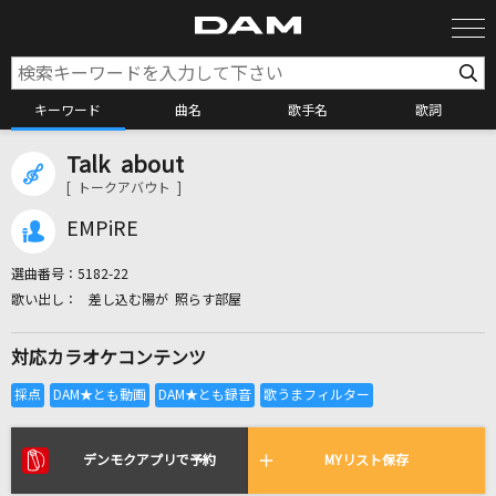
キーワード
曲名
歌手名
歌詞
Talk about
カラオケ検索
[ トークアバウト ]
EMPiRE
カラオケ店舗検索
選曲番号：
5182-22
差し込む陽が 照らす部屋
カラオケリクエスト
対応カラオケコンテンツ
全国りれき
リアルタイムで歌われている曲の一覧
デンモクアプリで予約
MYリスト保存