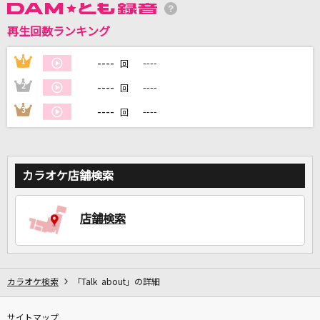
再生回数ランキング
DAMに会員登録・ログインして
カラオケをもっと楽しもう！
----
1
----
回
----
2
----
回
----
3
----
回
自宅でカラオケ歌い放題！
家族や友達と一緒に！練習にも！
カラオケ店舗検索
店舗検索
カラオケ検索
「Talk about」の詳細
サイトマップ