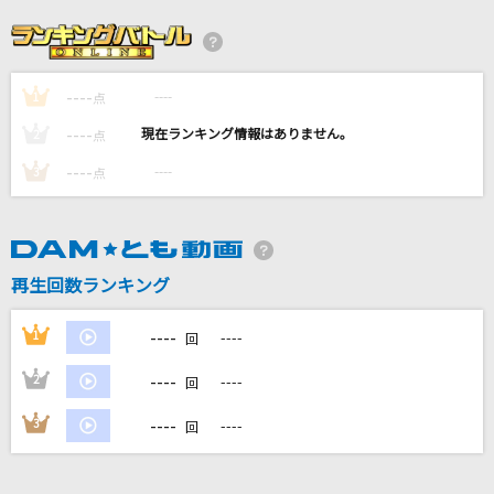
[生音]ボーイフレンド
aiko
----
----
1
KING
点
Kanaria
----
----
2
点
----
----
3
点
雪の華
徳永英明
[生音]あなたがいることで
再生回数ランキング
Uru
----
1
----
回
もっと見る
----
2
----
回
DAMの新曲・ランキングなど
----
3
----
回
カラオケ最新情報をチェック！