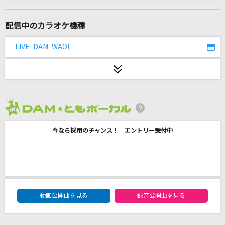
[生音]美しい十代
三田明
配信中のカラオケ機種
忘れじの言の葉
LIVE DAM WAO!
未来古代楽団 feat. 安次嶺希和子
流氷列車
走裕介
2026年8月度
ハレンチ
今なら採用のチャンス！ エントリー受付中
ちゃんみな
めざせポケモンマスター
松本梨香
DAM★ともボーカルエントリーランキング
PLAY THE GAME
動画公開曲を見る
録音公開曲を見る
ロードオブメジャー