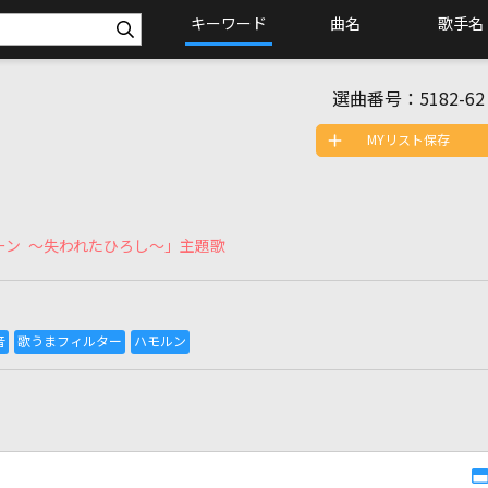
キーワード
曲名
歌手名
選曲番号：
5182-62
MYリスト保存
ーン ～失われたひろし～」主題歌