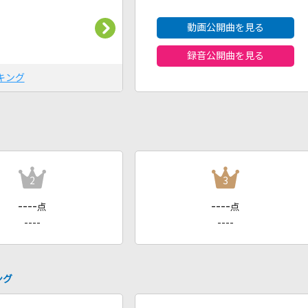
動画公開曲を見る
録音公開曲を見る
キング
2
3
----
----
点
点
----
----
ング