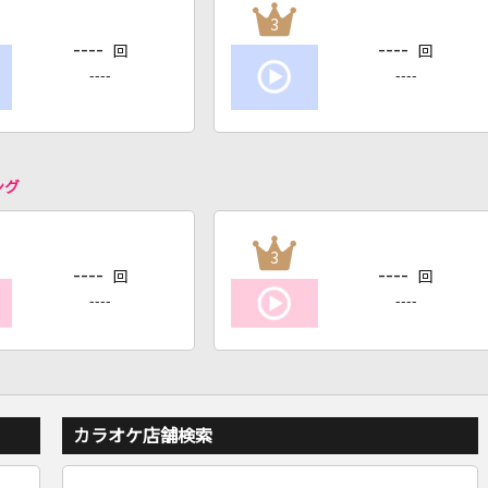
3
----
----
回
回
----
----
ング
3
----
----
回
回
----
----
カラオケ店舗検索