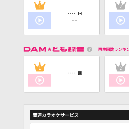
1
2
----
回
----
再生回数ランキ
1
2
----
回
----
関連カラオケサービス