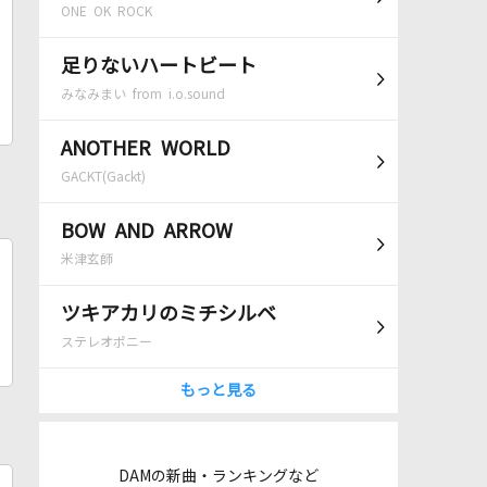
ONE OK ROCK
足りないハートビート
みなみまい from i.o.sound
ANOTHER WORLD
GACKT(Gackt)
BOW AND ARROW
米津玄師
ツキアカリのミチシルベ
ステレオポニー
もっと見る
DAMの新曲・ランキングなど