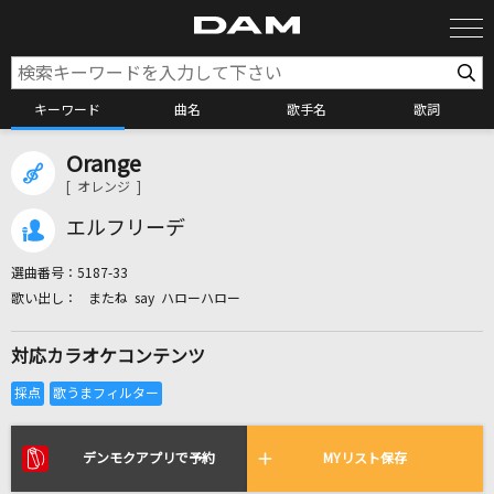
キーワード
曲名
歌手名
歌詞
Orange
カラオケ検索
[ オレンジ ]
エルフリーデ
カラオケ店舗検索
選曲番号：
5187-33
またね say ハローハロー
カラオケリクエスト
対応カラオケコンテンツ
全国りれき
リアルタイムで歌われている曲の一覧
デンモクアプリで予約
MYリスト保存