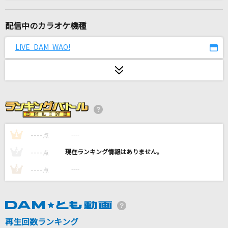
情熱のうた
カラーボトル
配信中のカラオケ機種
オルフェンズの涙
LIVE DAM WAO!
Misia
エバーグリーン
SIX LOUNGE
小春おばさん
井上陽水
----
----
1
点
----
----
2
点
鱗(うろこ)
----
----
3
点
秦 基博
[生音]青と夏
Mrs. GREEN APPLE
再生回数ランキング