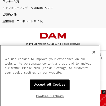
クッキー設定
インフォマティブデータの取得について
ご契約方法
企業情報（コーポレートサイト）
© DAIICHIKOSHO CO.,LTD. All Rights Reserved.
このサイトに掲載されている一切の文章・画像・写真・動画・音声等を、手段や形態
を問わず、著作権法の定める範囲を超えて無断で複製、転載、ファイル化などすること
We use cookies to improve your experience on our
を禁じます。
website, to personalize content and ads and to analyze
our traffic. Please click [Cookie Settings] to customize
楽曲及びコンテンツは、機種によりご利用いただけない場合があります。
your cookie settings on our website.
楽曲及びコンテンツの配信日、配信内容が変更になる場合があります。
楽曲によりMYリスト保存ができない場合があります。
Accept All Cookies
JASRAC許諾番号
6602250213Y31015 6602250112Y38026 6602250240Y31015
6602250241Y45122
Cookies Settings
NexTone許諾番号
ID000002945 ID000002947 ID000002937 ID000002938