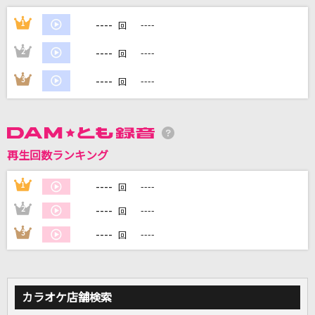
[生音]今宵の月のように
----
1
----
回
エレファントカシマシ
----
2
----
回
君に触れるだけで
----
3
----
回
CURIO
愛してない
Acid Black Cherry
再生回数ランキング
[生音]氷雨
----
1
----
回
佳山明生
----
2
----
回
もっと見る
----
3
----
回
DAMの新曲・ランキングなど
カラオケ最新情報をチェック！
カラオケ店舗検索