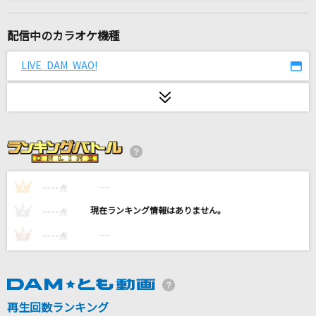
[生音]大都会
クリスタルキング
配信中のカラオケ機種
崖の上のポニョ
LIVE DAM WAO!
藤岡藤巻と大橋のぞみ
Caramel Pain
星街すいせい
ラグランジュ☆ポイント
小桃音まい
----
----
1
点
----
----
2
点
I hate this love song
----
----
3
点
ちゃんみな
[生音]今宵の月のように
エレファントカシマシ
再生回数ランキング