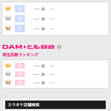
ケセラセラ
----
1
----
回
Mrs. GREEN APPLE
----
2
----
回
[生音]真夏の果実
----
3
----
回
サザンオールスターズ
Boys&Girls
浜崎あゆみ
再生回数ランキング
二度寝
----
1
----
回
Creepy Nuts
----
2
----
回
もっと見る
----
3
----
回
DAMの新曲・ランキングなど
カラオケ最新情報をチェック！
カラオケ店舗検索