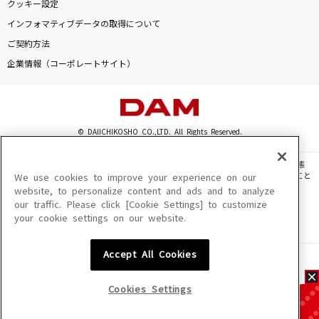
クッキー設定
インフォマティブデータの取得について
ご契約方法
企業情報（コーポレートサイト）
© DAIICHIKOSHO CO.,LTD. All Rights Reserved.
このサイトに掲載されている一切の文章・画像・写真・動画・音声等を、手段や形態
を問わず、著作権法の定める範囲を超えて無断で複製、転載、ファイル化などすること
We use cookies to improve your experience on our
を禁じます。
website, to personalize content and ads and to analyze
our traffic. Please click [Cookie Settings] to customize
楽曲及びコンテンツは、機種によりご利用いただけない場合があります。
your cookie settings on our website.
楽曲及びコンテンツの配信日、配信内容が変更になる場合があります。
楽曲によりMYリスト保存ができない場合があります。
Accept All Cookies
JASRAC許諾番号
6602250213Y31015 6602250112Y38026 6602250240Y31015
6602250241Y45122
Cookies Settings
NexTone許諾番号
ID000002945 ID000002947 ID000002937 ID000002938