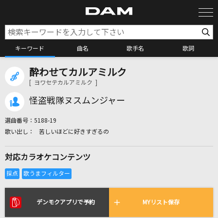
キーワード
曲名
歌手名
歌詞
酔わせてカルアミルク
カラオケ検索
[ ヨワセテカルアミルク ]
怪盗戦隊ヌスムンジャー
カラオケ店舗検索
選曲番号：
5188-19
苦しいほどに好きすぎるの
カラオケリクエスト
対応カラオケコンテンツ
全国りれき
リアルタイムで歌われている曲の一覧
デンモクアプリで予約
MYリスト保存