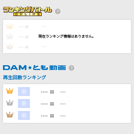
踊り子
Vaundy
----
----
1
きらり
点
藤井 風
----
----
2
点
----
----
3
点
[生音]Dress You Up [ドレス・ユー・アップ]
Madonna
RELAY
再生回数ランキング
藤原美慶
----
1
----
回
もっと見る
----
2
----
回
DAMの新曲・ランキングなど
----
3
----
回
カラオケ最新情報をチェック！