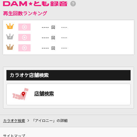
再生回数ランキング
DAMに会員登録・ログインして
カラオケをもっと楽しもう！
----
1
----
回
----
2
----
回
----
3
----
回
自宅でカラオケ歌い放題！
家族や友達と一緒に！練習にも！
カラオケ店舗検索
店舗検索
カラオケ検索
「アイロニー」の詳細
サイトマップ