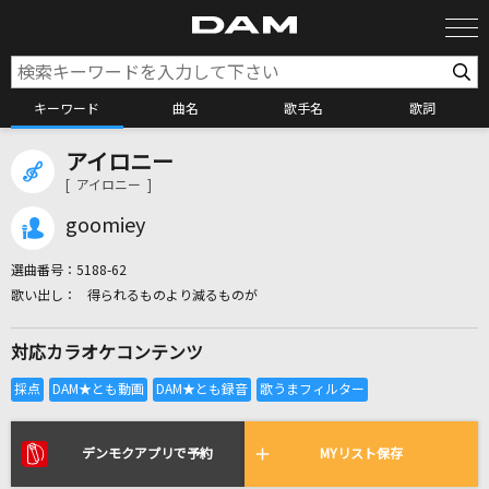
キーワード
曲名
歌手名
歌詞
アイロニー
カラオケ検索
[ アイロニー ]
goomiey
カラオケ店舗検索
選曲番号：
5188-62
得られるものより減るものが
カラオケリクエスト
対応カラオケコンテンツ
全国りれき
リアルタイムで歌われている曲の一覧
デンモクアプリで予約
MYリスト保存