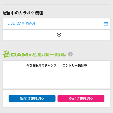
ワタリドリ
[Alexandros]
配信中のカラオケ機種
ベスト
LIVE DAM WAO!
back numberメドレー
[生音]未来予想図Ⅱ
DREAMS COME TRUE
2026年8月度
[生音]YELL
今なら採用のチャンス！ エントリー受付中
いきものがかり
天国
Mrs. GREEN APPLE
DAM★ともボーカルエントリーランキング
No Epilogue
動画公開曲を見る
録音公開曲を見る
アイナ・ジ・エンド