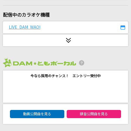
LAST STARDUST
Aimer(エメ)
配信中のカラオケ機種
青春病
LIVE DAM WAO!
藤井 風
NEW KAWAII
FRUITS ZIPPER
2026年8月度
DAN DAN 心魅かれてく
今なら採用のチャンス！ エントリー受付中
FIELD OF VIEW(the FIELD OF VIEW)
飛ぶ時
Vaundy
DAM★ともボーカルエントリーランキング
[生音]僕が一番欲しかったもの
動画公開曲を見る
録音公開曲を見る
槇原敬之(Makihara)