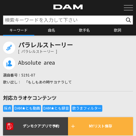
キーワード
曲名
歌手名
歌詞
パラレルストーリー
カラオケ検索
[ パラレルストーリー ]
Absolute area
カラオケ店舗検索
選曲番号：
5191-07
「もしもあの時サヨナラして
カラオケリクエスト
対応カラオケコンテンツ
全国りれき
リアルタイムで歌われている曲の一覧
デンモクアプリで予約
MYリスト保存