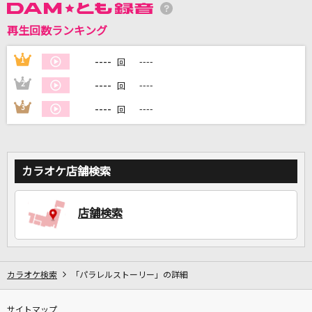
再生回数ランキング
DAMに会員登録・ログインして
カラオケをもっと楽しもう！
----
1
----
回
----
2
----
回
----
3
----
回
自宅でカラオケ歌い放題！
家族や友達と一緒に！練習にも！
カラオケ店舗検索
店舗検索
カラオケ検索
「パラレルストーリー」の詳細
サイトマップ