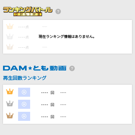
TOWA ～永久に風に乗る～
倉木麻衣
----
----
1
Night rider (Taiga Kyomoto)
点
SixTONES
----
----
2
点
----
----
3
点
[生音]プレイバックPart2
山口百恵
忘れてしまった夏の終わりに
再生回数ランキング
じん
----
1
----
回
もっと見る
----
2
----
回
DAMの新曲・ランキングなど
----
3
----
回
カラオケ最新情報をチェック！