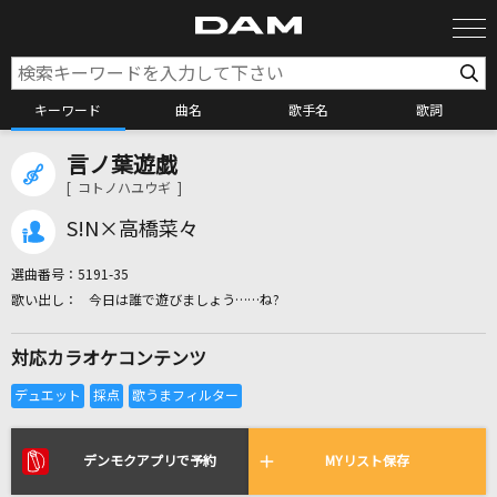
キーワード
曲名
歌手名
歌詞
言ノ葉遊戯
カラオケ検索
[ コトノハユウギ ]
S!N×高橋菜々
カラオケ店舗検索
選曲番号：
5191-35
今日は誰で遊びましょう……ね?
カラオケリクエスト
対応カラオケコンテンツ
全国りれき
リアルタイムで歌われている曲の一覧
デンモクアプリで予約
MYリスト保存