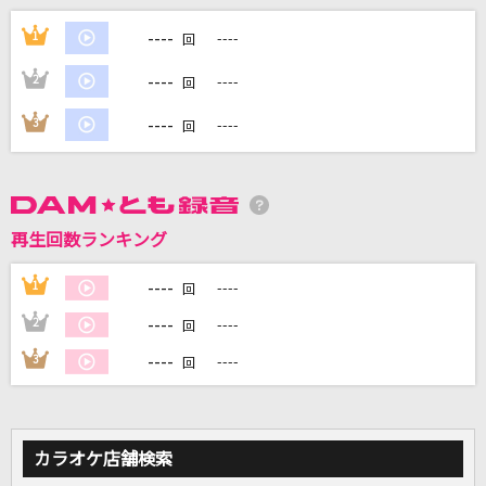
冥冥
----
1
----
回
Chevon
----
2
----
回
melt bitter
----
3
----
回
さとうもか
ALONES
Aqua Timez
再生回数ランキング
RUN! RUN! RUN!
----
1
----
回
大槻真希
----
2
----
回
もっと見る
----
3
----
回
DAMの新曲・ランキングなど
カラオケ最新情報をチェック！
カラオケ店舗検索