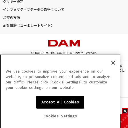
クッキー設定
インフォマティブデータの取得について
ご契約方法
企業情報（コーポレートサイト）
© DAIICHIKOSHO CO.,LTD. All Rights Reserved.
このサイトに掲載されている一切の文章・画像・写真・動画・音声等を、手段や形態
を問わず、著作権法の定める範囲を超えて無断で複製、転載、ファイル化などすること
We use cookies to improve your experience on our
を禁じます。
website, to personalize content and ads and to analyze
our traffic. Please click [Cookie Settings] to customize
楽曲及びコンテンツは、機種によりご利用いただけない場合があります。
your cookie settings on our website.
楽曲及びコンテンツの配信日、配信内容が変更になる場合があります。
楽曲によりMYリスト保存ができない場合があります。
Accept All Cookies
JASRAC許諾番号
6602250213Y31015 6602250112Y38026 6602250240Y31015
6602250241Y45122
Cookies Settings
NexTone許諾番号
ID000002945 ID000002947 ID000002937 ID000002938