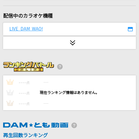
奏(かなで)
スキマスイッチ
配信中のカラオケ機種
ビリ
LIVE DAM WAO!
角巻わため
Story
AI
[生音]高嶺の花子さん
back number
----
----
1
点
----
----
2
点
明日晴れるかな
----
----
3
点
桑田佳祐
V.I.P(アニメバージョン)
シド
再生回数ランキング