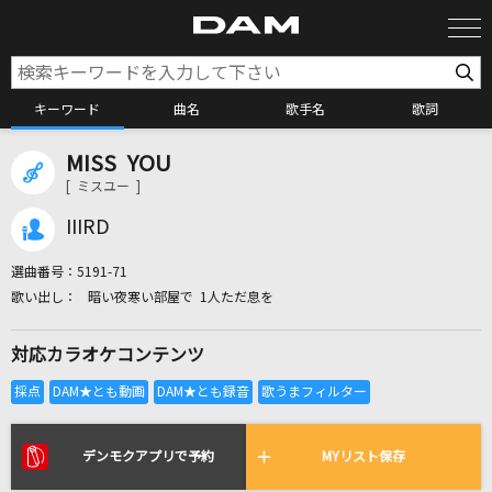
キーワード
曲名
歌手名
歌詞
MISS YOU
カラオケ検索
[ ミスユー ]
IIIRD
カラオケ店舗検索
選曲番号：
5191-71
暗い夜寒い部屋で 1人ただ息を
カラオケリクエスト
対応カラオケコンテンツ
全国りれき
リアルタイムで歌われている曲の一覧
デンモクアプリで予約
MYリスト保存