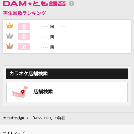
再生回数ランキング
DAMに会員登録・ログインして
----
1
----
カラオケをもっと楽しもう！
回
----
2
----
回
----
3
----
回
自宅でカラオケ歌い放題！
家族や友達と一緒に！練習にも！
カラオケ店舗検索
店舗検索
カラオケ検索
「MISS YOU」の詳細
サイトマップ