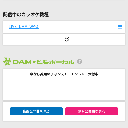
アイのうた
ふくい舞(福井舞)
配信中のカラオケ機種
[生音]A Song for ××
LIVE DAM WAO!
浜崎あゆみ
情熱
UA(ううあ)
2026年8月度
キューティーハニー
今なら採用のチャンス！ エントリー受付中
倖田來未
M
浜崎あゆみ
DAM★ともボーカルエントリーランキング
好きすぎて滅！
動画公開曲を見る
録音公開曲を見る
M!LK