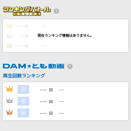
Actually...
乃木坂46
----
----
1
終わらないシンフォニア
点
[fine]天祥院英智(CV.緑川光)、日々樹渉(CV.江口拓也)、姫宮桃李(CV.村瀬
----
----
2
点
歩)、伏見弓弦(CV.橋本晃太朗)
----
----
3
点
白春夢
My Hair is Bad
怪獣の花唄
再生回数ランキング
Vaundy
----
1
----
回
もっと見る
----
2
----
回
----
3
----
DAMの新曲・ランキングなど
回
カラオケ最新情報をチェック！