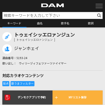
キーワード
曲名
歌手名
歌詞
トゥェイシッエロァンジュン
カラオケ検索
[ トゥェイシッエロァンジュン ]
ジャンホェイ
カラオケ店舗検索
選曲番号：
5193-24
ウィリーヅィフェツァーツァイイヤー
カラオケリクエスト
対応カラオケコンテンツ
全国りれき
リアルタイムで歌われている曲の一覧
デンモクアプリで予約
MYリスト保存