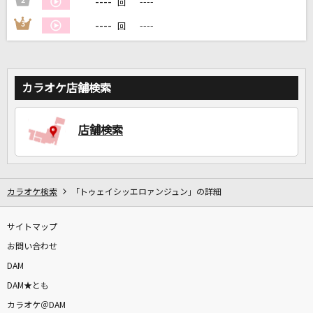
----
2
----
回
----
3
----
回
DAMに会員登録・ログインして
カラオケをもっと楽しもう！
カラオケ店舗検索
自宅でカラオケ歌い放題！
店舗検索
家族や友達と一緒に！練習にも！
カラオケ検索
「トゥェイシッエロァンジュン」の詳細
サイトマップ
お問い合わせ
DAM
DAM★とも
カラオケ＠DAM