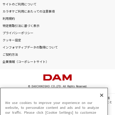
サイトのご利用について
カラオケご利用にあたっての注意事項
利用規約
特定商取引法に基づく表示
プライバシーポリシー
クッキー設定
インフォマティブデータの取得について
ご契約方法
企業情報（コーポレートサイト）
© DAIICHIKOSHO CO.,LTD. All Rights Reserved.
このサイトに掲載されている一切の文章・画像・写真・動画・音声等を、手段や形態
を問わず、著作権法の定める範囲を超えて無断で複製、転載、ファイル化などすること
We use cookies to improve your experience on our
を禁じます。
website, to personalize content and ads and to analyze
our traffic. Please click [Cookie Settings] to customize
楽曲及びコンテンツは、機種によりご利用いただけない場合があります。