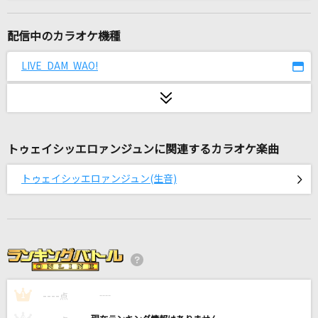
[生音]わたし
松尾雄史
配信中のカラオケ機種
[生音]糸
LIVE DAM WAO!
中島みゆき
ライラック
Mrs. GREEN APPLE
トゥェイシッエロァンジュンに関連するカラオケ楽曲
イエスタデイ
トゥェイシッエロァンジュン(生音)
Official髭男dism
えんとつ町のプペル
キングコング
[生音]言えないよ
----
郷ひろみ
----
1
点