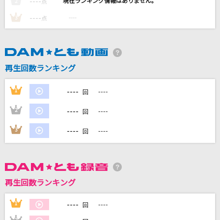
----
----
2
点
第六感
----
----
3
点
Reol
ウィーアー!
きただにひろし
再生回数ランキング
いいんですか?
----
1
----
回
RADWIMPS
----
2
----
回
やさしいキスをして
----
3
----
回
DREAMS COME TRUE
もっと見る
再生回数ランキング
DAMの新曲・ランキングなど
カラオケ最新情報をチェック！
----
1
----
回