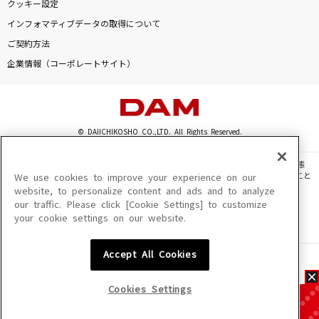
クッキー設定
インフォマティブデータの取得について
ご契約方法
企業情報（コーポレートサイト）
© DAIICHIKOSHO CO.,LTD. All Rights Reserved.
このサイトに掲載されている一切の文章・画像・写真・動画・音声等を、手段や形態
を問わず、著作権法の定める範囲を超えて無断で複製、転載、ファイル化などすること
We use cookies to improve your experience on our
を禁じます。
website, to personalize content and ads and to analyze
our traffic. Please click [Cookie Settings] to customize
楽曲及びコンテンツは、機種によりご利用いただけない場合があります。
your cookie settings on our website.
楽曲及びコンテンツの配信日、配信内容が変更になる場合があります。
楽曲によりMYリスト保存ができない場合があります。
Accept All Cookies
JASRAC許諾番号
6602250213Y31015 6602250112Y38026 6602250240Y31015
6602250241Y45122
Cookies Settings
NexTone許諾番号
ID000002945 ID000002947 ID000002937 ID000002938