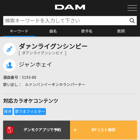
キーワード
曲名
歌手名
歌詞
ダァンライグンシンビー
カラオケ検索
[ ダアンライグンシンビイ ]
ジャンホェイ
カラオケ店舗検索
選曲番号：
5193-88
ルァンバンイーギンホランパーチー
カラオケリクエスト
対応カラオケコンテンツ
全国りれき
リアルタイムで歌われている曲の一覧
デンモクアプリで予約
MYリスト保存