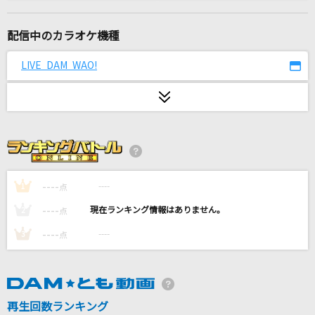
惑星ループ
ナユタン星人
配信中のカラオケ機種
OVERLAP
LIVE DAM WAO!
Kimeru
ひだまりの花
橘ゆうじ
The Answer
なにわ男子
----
----
1
点
----
----
2
点
Yes! 東京
----
----
3
点
EBiDAN (恵比寿学園男子部)
明日への序奏
半崎美子
再生回数ランキング