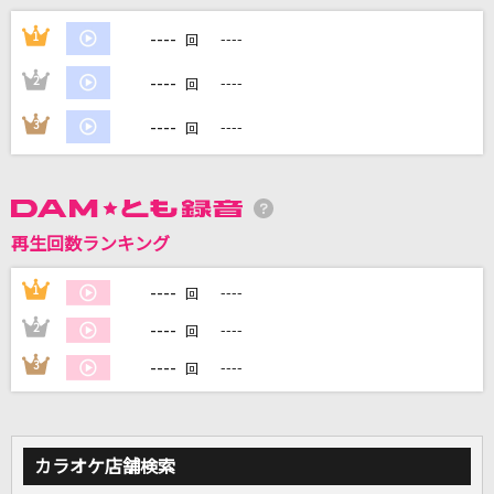
ひまわり
----
1
----
回
遊助
----
2
----
回
Stay Alive
----
3
----
回
エミリア(CV.高橋李依)
50%
Official髭男dism
再生回数ランキング
[生音]マリーゴールド
----
1
----
回
あいみょん
----
2
----
回
もっと見る
----
3
----
回
DAMの新曲・ランキングなど
カラオケ最新情報をチェック！
カラオケ店舗検索