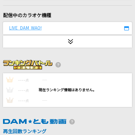
走る人
カラーボトル
配信中のカラオケ機種
[生音]翳(かげ)りゆく部屋
LIVE DAM WAO!
松任谷由実(荒井由実)
愛をこめて花束を
Superfly
[生音]青空
THE BLUE HEARTS
----
----
1
点
----
----
2
点
SHINY DAYS
----
----
3
点
亜咲花
[生音]クリスマスソング
back number
再生回数ランキング