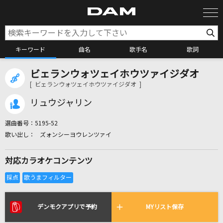
キーワード
曲名
歌手名
歌詞
ビェランウォツェイホウツァイジダオ
カラオケ検索
[ ビェランウォツェイホウツァイジダオ ]
リュウジャリン
カラオケ店舗検索
選曲番号：
5195-52
ズォンシーヨウレンツァイ
カラオケリクエスト
対応カラオケコンテンツ
全国りれき
リアルタイムで歌われている曲の一覧
デンモクアプリで予約
MYリスト保存