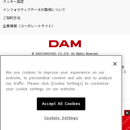
クッキー設定
インフォマティブデータの取得について
ご契約方法
企業情報（コーポレートサイト）
© DAIICHIKOSHO CO.,LTD. All Rights Reserved.
このサイトに掲載されている一切の文章・画像・写真・動画・音声等を、手段や形態
を問わず、著作権法の定める範囲を超えて無断で複製、転載、ファイル化などすること
We use cookies to improve your experience on our
を禁じます。
website, to personalize content and ads and to analyze
our traffic. Please click [Cookie Settings] to customize
楽曲及びコンテンツは、機種によりご利用いただけない場合があります。
your cookie settings on our website.
楽曲及びコンテンツの配信日、配信内容が変更になる場合があります。
楽曲によりMYリスト保存ができない場合があります。
Accept All Cookies
JASRAC許諾番号
6602250213Y31015 6602250112Y38026 6602250240Y31015
6602250241Y45122
Cookies Settings
NexTone許諾番号
ID000002945 ID000002947 ID000002937 ID000002938