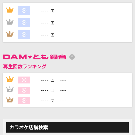
[生音]君がおじいちゃんあたしがおばあちゃん
----
1
----
回
コレサワ
----
2
----
回
貴方解剖純愛歌～死ね～
----
3
----
回
あいみょん
[生音]Tomorrow never knows
Mr.Children
再生回数ランキング
ウエディング
----
1
----
回
音田雅則
----
2
----
回
もっと見る
----
3
----
回
DAMの新曲・ランキングなど
カラオケ最新情報をチェック！
カラオケ店舗検索