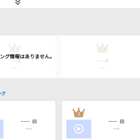
2
3
----
----
点
点
----
----
ング
3
----
----
回
回
----
----