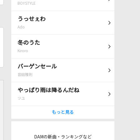
BOYSTYLE
うっせぇわ
Ado
冬のうた
Kiroro
バーゲンセール
音田雅則
やっぱり雨は降るんだね
ツユ
もっと見る
DAMの新曲・ランキングなど