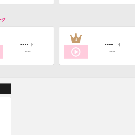
ング
3
----
----
回
回
----
----