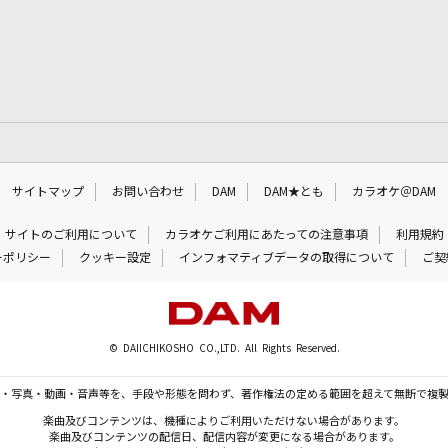
サイトマップ
お問い合わせ
DAM
DAM★とも
カラオケ＠DAM
サイトのご利用について
カラオケご利用にあたっての注意事項
利用規約
ーポリシー
クッキー設定
インフォマティブデータの取得について
ご契
© DAIICHIKOSHO CO.,LTD. All Rights Reserved.
・写真・動画・音声等を、手段や形態を問わず、著作権法の定める範囲を超えて無断で複
楽曲及びコンテンツは、機種によりご利用いただけない場合があります。
楽曲及びコンテンツの配信日、配信内容が変更になる場合があります。