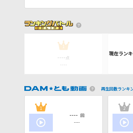
1
----
点
----
再生回数ランキ
1
2
----
回
----