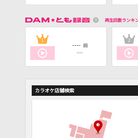
再生回数ランキ
1
2
----
回
----
カラオケ店舗検索