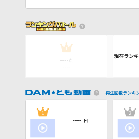
1
----
点
----
再生回数ランキ
1
2
----
回
----