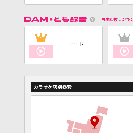
再生回数ランキ
1
2
----
回
----
カラオケ店舗検索