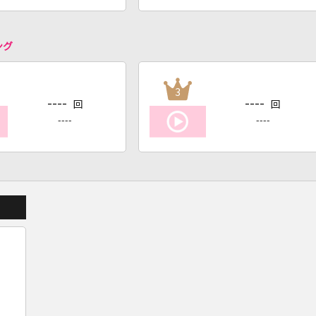
ング
3
----
----
回
回
----
----