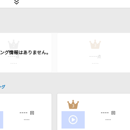
2
3
----
----
点
点
----
----
ング
3
----
----
回
回
----
----