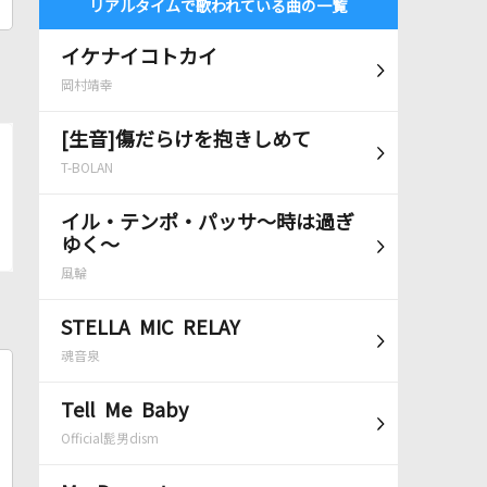
リアルタイムで歌われている曲の一覧
イケナイコトカイ
岡村靖幸
[生音]傷だらけを抱きしめて
T-BOLAN
イル・テンポ・パッサ～時は過ぎ
ゆく～
風輪
STELLA MIC RELAY
魂音泉
Tell Me Baby
Official髭男dism