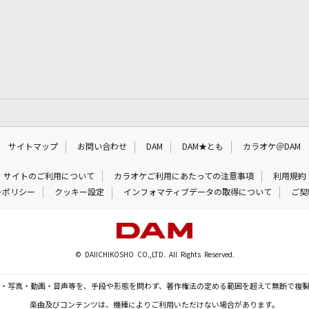
サイトマップ
お問い合わせ
DAM
DAM★とも
カラオケ＠DAM
サイトのご利用について
カラオケご利用にあたっての注意事項
利用規約
ーポリシー
クッキー設定
インフォマティブデータの取得について
ご契
© DAIICHIKOSHO CO.,LTD. All Rights Reserved.
・写真・動画・音声等を、手段や形態を問わず、著作権法の定める範囲を超えて無断で複
楽曲及びコンテンツは、機種によりご利用いただけない場合があります。