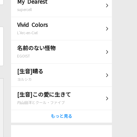
My Dearest
supercell
Vivid Colors
L'Arc-en-Ciel
名前のない怪物
EGOIST
[生音]晴る
ヨルシカ
[生音]この愛に生きて
内山田洋とクール・ファイブ
もっと見る