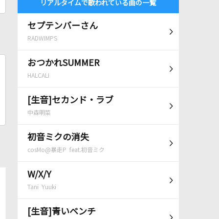
リアルタイムで歌われている曲の一覧
セプテンバーさん
RADWIMPS
おつかれSUMMER
HALCALI
[生音]セカンド・ラブ
中森明菜
初音ミクの消失
cosMo@暴走P feat.初音ミク
W/X/Y
Tani Yuuki
[生音]青いベンチ