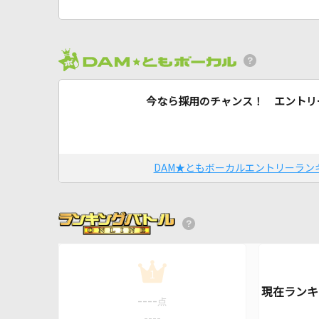
今なら採用のチャンス！ エントリ
DAM★ともボーカルエントリーラン
1
----
点
----