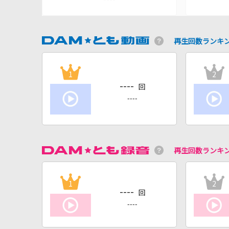
再生回数ランキ
1
2
----
回
----
再生回数ランキ
1
2
----
回
----