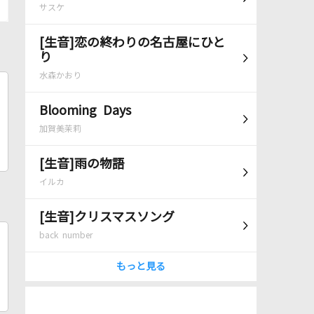
サスケ
[生音]恋の終わりの名古屋にひと
り
水森かおり
Blooming Days
加賀美茉莉
[生音]雨の物語
イルカ
[生音]クリスマスソング
back number
もっと見る