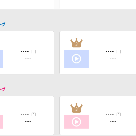
ング
3
----
----
回
回
----
----
ング
3
----
----
回
回
----
----