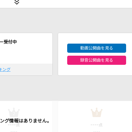
2026年8月度
ー受付中
動画公開曲を見る
録音公開曲を見る
キング
2
3
----
----
点
点
----
----