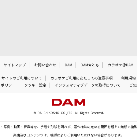
サイトマップ
お問い合わせ
DAM
DAM★とも
カラオケ＠DAM
サイトのご利用について
カラオケご利用にあたっての注意事項
利用規約
ーポリシー
クッキー設定
インフォマティブデータの取得について
ご契
© DAIICHIKOSHO CO.,LTD. All Rights Reserved.
・写真・動画・音声等を、手段や形態を問わず、著作権法の定める範囲を超えて無断で複
楽曲及びコンテンツは、機種によりご利用いただけない場合があります。