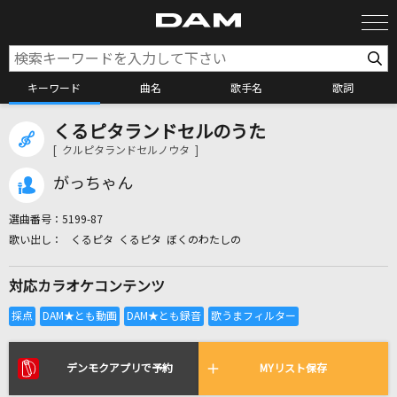
キーワード
曲名
歌手名
歌詞
くるピタランドセルのうた
カラオケ検索
[ クルピタランドセルノウタ ]
がっちゃん
カラオケ店舗検索
選曲番号：
5199-87
くるピタ くるピタ ぼくのわたしの
カラオケリクエスト
対応カラオケコンテンツ
全国りれき
リアルタイムで歌われている曲の一覧
デンモクアプリで予約
MYリスト保存