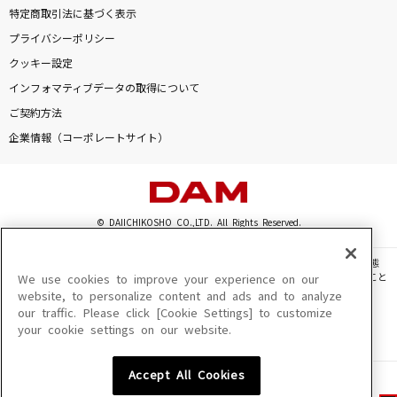
特定商取引法に基づく表示
プライバシーポリシー
クッキー設定
インフォマティブデータの取得について
ご契約方法
企業情報（コーポレートサイト）
© DAIICHIKOSHO CO.,LTD. All Rights Reserved.
このサイトに掲載されている一切の文章・画像・写真・動画・音声等を、手段や形態
を問わず、著作権法の定める範囲を超えて無断で複製、転載、ファイル化などすること
We use cookies to improve your experience on our
を禁じます。
website, to personalize content and ads and to analyze
our traffic. Please click [Cookie Settings] to customize
楽曲及びコンテンツは、機種によりご利用いただけない場合があります。
your cookie settings on our website.
楽曲及びコンテンツの配信日、配信内容が変更になる場合があります。
楽曲によりMYリスト保存ができない場合があります。
Accept All Cookies
JASRAC許諾番号
6602250213Y31015 6602250112Y38026 6602250240Y31015