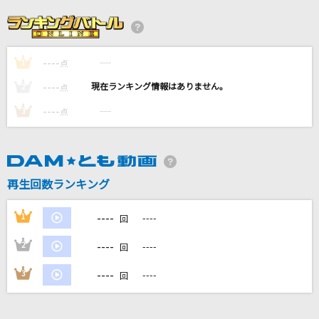
コロンブス
Mrs. GREEN APPLE
----
----
1
[生音]レイニーブルー
点
徳永英明
----
----
2
点
----
----
3
点
[生音]君の知らない物語
supercell
[生音]ハッピーエンド
再生回数ランキング
back number
----
1
----
回
もっと見る
----
2
----
回
DAMの新曲・ランキングなど
----
3
----
回
カラオケ最新情報をチェック！