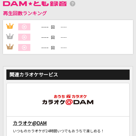
再生回数ランキング
DAMに会員登録・ログインして
カラオケをもっと楽しもう！
----
1
----
回
----
2
----
回
----
3
----
回
自宅でカラオケ歌い放題！
家族や友達と一緒に！練習にも！
関連カラオケサービス
カラオケ@DAM
いつものカラオケが24時間いつでもおうちで楽しめる！