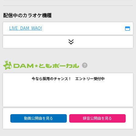
[生音]今日もサクラ舞う暁に
CHiCO with HoneyWorks
配信中のカラオケ機種
[生音]Sugar Baby Love
LIVE DAM WAO!
Wink
Precious
伊藤由奈
2026年8月度
3月9日
今なら採用のチャンス！ エントリー受付中
レミオロメン
[生音]綾
My Hair is Bad
DAM★ともボーカルエントリーランキング
旅立ちの唄
動画公開曲を見る
録音公開曲を見る
Mr.Children