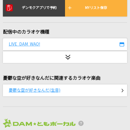
レディメイド
デンモクアプリで予約
MYリスト保存
Ado
魂のルフラン
配信中のカラオケ機種
高橋洋子
LIVE DAM WAO!
めちゃモル
M!LK
Magic
Mrs. GREEN APPLE
憂鬱な空が好きなんだに関連するカラオケ楽曲
ロマンティックあげるよ
憂鬱な空が好きなんだ(生音)
橋本潮
[生音]ギターと孤独と蒼い惑星
結束バンド
2026年8月度