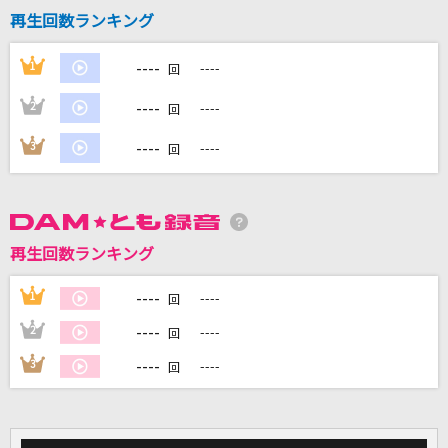
再生回数ランキング
DAMに会員登録・ログインして
----
1
----
回
カラオケをもっと楽しもう！
----
2
----
回
----
3
----
回
自宅でカラオケ歌い放題！
家族や友達と一緒に！練習にも！
再生回数ランキング
----
1
----
回
----
2
----
回
----
3
----
回