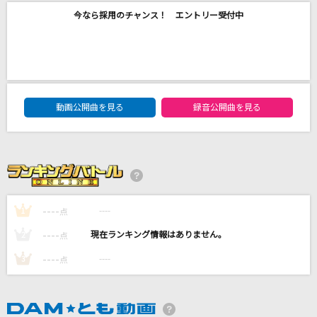
タイムマシン
今なら採用のチャンス！ エントリー受付中
1640mP(164×40mP) feat.初音ミク
[生音]僕のこと
Mrs. GREEN APPLE
DAM★ともボーカルエントリーランキング
動画公開曲を見る
録音公開曲を見る
[生音]シングル・アゲイン
竹内まりや
神様の言うとおり
まふまふ
----
----
1
点
もっと見る
----
----
2
点
----
----
3
点
DAMの新曲・ランキングなど
カラオケ最新情報をチェック！