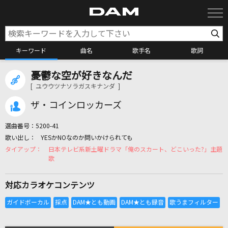
キーワード
曲名
歌手名
歌詞
憂鬱な空が好きなんだ
カラオケ検索
[ ユウウツナソラガスキナンダ ]
ザ・コインロッカーズ
カラオケ店舗検索
選曲番号：
5200-41
YESかNOなのか問いかけられても
カラオケリクエスト
日本テレビ系新土曜ドラマ「俺のスカート、どこいった?」主題
歌
全国りれき
対応カラオケコンテンツ
リアルタイムで歌われている曲の一覧