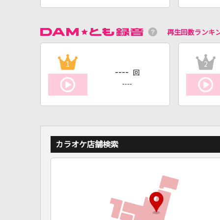
再生回数ランキ
1
2
----
回
----
カラオケ店舗検索