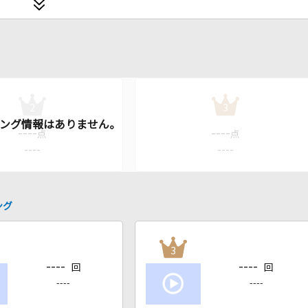
2
3
----
----
点
点
----
----
ング
3
----
----
回
回
----
----