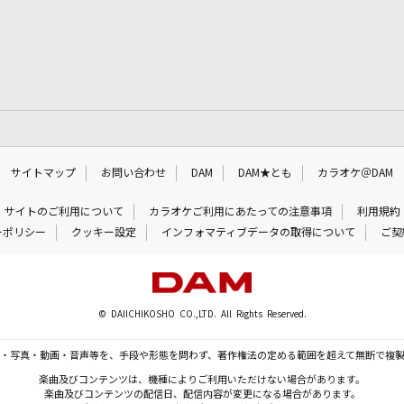
サイトマップ
お問い合わせ
DAM
DAM★とも
カラオケ＠DAM
サイトのご利用について
カラオケご利用にあたっての注意事項
利用規約
ーポリシー
クッキー設定
インフォマティブデータの取得について
ご契
© DAIICHIKOSHO CO.,LTD. All Rights Reserved.
・写真・動画・音声等を、手段や形態を問わず、著作権法の定める範囲を超えて無断で複
楽曲及びコンテンツは、機種によりご利用いただけない場合があります。
楽曲及びコンテンツの配信日、配信内容が変更になる場合があります。