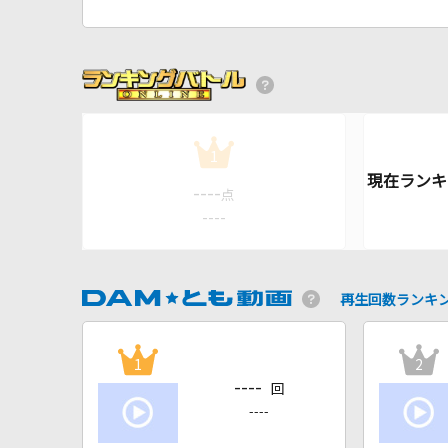
1
----
点
----
再生回数ランキ
1
2
----
回
----