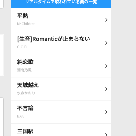
リアルタイムで歌われている曲の一覧
平熱
Mr.Children
[生音]Romanticが止まらない
C-C-B
純恋歌
湘南乃風
天城越え
水森かおり
不言論
BAK
三国駅