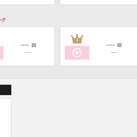
ング
3
----
----
回
回
----
----