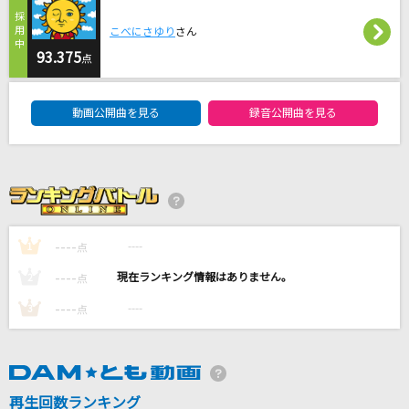
そばかす
こべにさゆり
さん
JUDY AND MARY
93.375
点
ライラック
DAM★ともボーカルエントリーランキング
Mrs. GREEN APPLE
動画公開曲を見る
録音公開曲を見る
DAN DAN 心魅かれてく
FIELD OF VIEW(the FIELD OF VIEW)
[生音]サウダージ
----
----
ポルノグラフィティ
1
点
----
----
2
点
もっと見る
----
----
3
点
DAMの新曲・ランキングなど
カラオケ最新情報をチェック！
再生回数ランキング