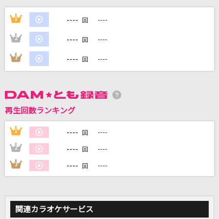
----
1
----
回
DAMに会員登録・ログインして
カラオケをもっと楽しもう！
----
2
----
回
----
3
----
回
自宅でカラオケ歌い放題！
家族や友達と一緒に！練習にも！
再生回数ランキング
----
1
----
回
----
2
----
回
----
3
----
回
関連カラオケサービス