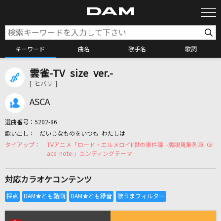
キーワード
曲名
歌手名
歌詞
雲雀-TV size ver.-
カラオケ検索
[ ヒバリ ]
ASCA
カラオケ店舗検索
選曲番号：
5202-86
だいじなものをいつも わたしは
カラオケリクエスト
TVアニメ「ロード・エルメロイII世の事件簿 -魔眼蒐集列車 Gr
ace note-」エンディングテーマ
全国りれき
対応カラオケコンテンツ
リアルタイムで歌われている曲の一覧