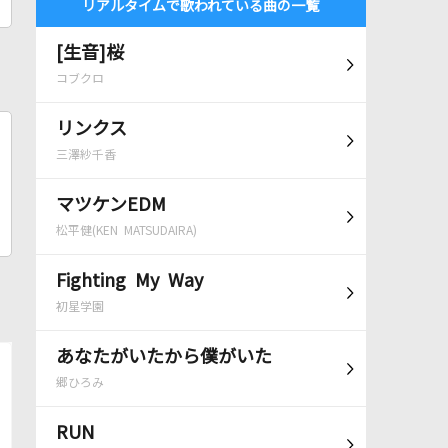
リアルタイムで歌われている曲の一覧
[生音]桜
コブクロ
リンクス
三澤紗千香
マツケンEDM
松平健(KEN MATSUDAIRA)
Fighting My Way
初星学園
あなたがいたから僕がいた
郷ひろみ
RUN