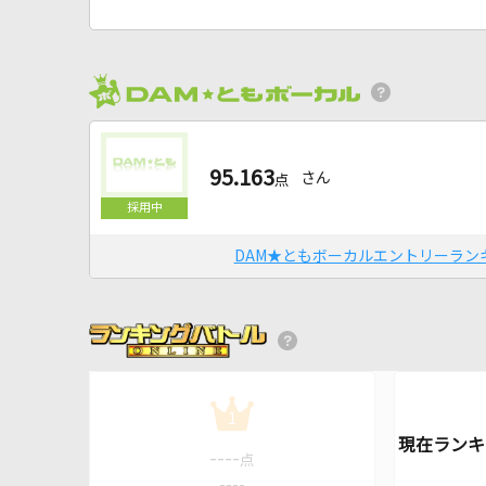
95.163
さん
点
DAM★ともボーカルエントリーラン
1
----
点
----