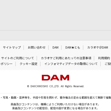
サイトマップ
お問い合わせ
DAM
DAM★とも
カラオケ＠DAM
サイトのご利用について
カラオケご利用にあたっての注意事項
利用規約
ーポリシー
クッキー設定
インフォマティブデータの取得について
ご契
© DAIICHIKOSHO CO.,LTD. All Rights Reserved.
・写真・動画・音声等を、手段や形態を問わず、著作権法の定める範囲を超えて無断で複
楽曲及びコンテンツは、機種によりご利用いただけない場合があります。
楽曲及びコンテンツの配信日、配信内容が変更になる場合があります。