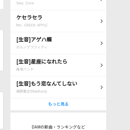
Sexy Zone
ケセラセラ
Mrs. GREEN APPLE
[生音]アゲハ蝶
ポルノグラフィティ
[生音]星座になれたら
結束バンド
[生音]もう恋なんてしない
槇原敬之(Makihara)
もっと見る
DAMの新曲・ランキングなど