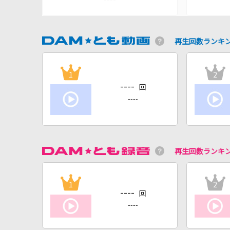
再生回数ランキ
1
2
----
回
----
再生回数ランキ
1
2
----
回
----