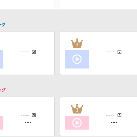
ング
3
----
----
回
回
----
----
ング
3
----
----
回
回
----
----