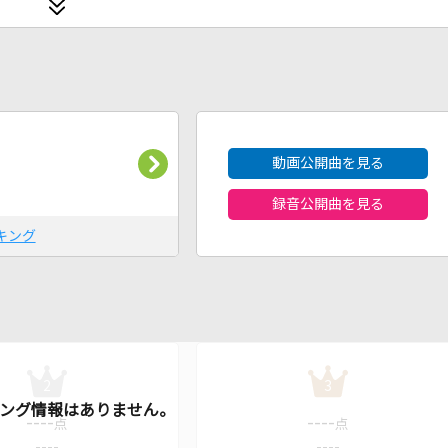
2026年8月度
動画公開曲を見る
録音公開曲を見る
キング
2
3
----
----
点
点
----
----