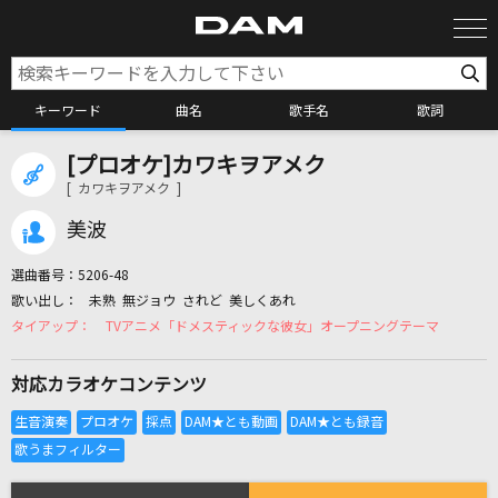
キーワード
曲名
歌手名
歌詞
[プロオケ]カワキヲアメク
カラオケ検索
[ カワキヲアメク ]
美波
カラオケ店舗検索
選曲番号：
5206-48
未熟 無ジョウ されど 美しくあれ
カラオケリクエスト
TVアニメ「ドメスティックな彼女」オープニングテーマ
対応カラオケコンテンツ
全国りれき
リアルタイムで歌われている曲の一覧