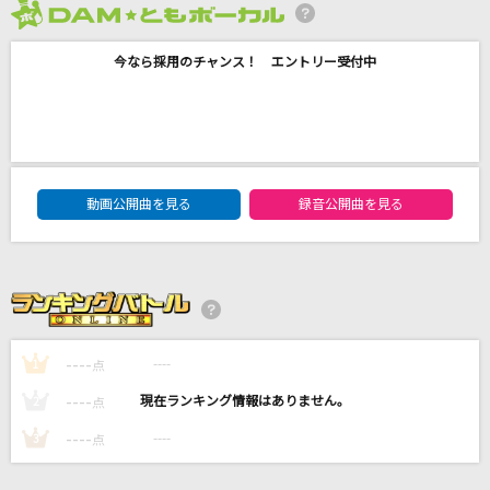
ドキッ!こういうのが恋なの?
2026年8月度
えり～な(キャナァーリ倶楽部)
今なら採用のチャンス！ エントリー受付中
夢を信じて
徳永英明
[生音]花に亡霊
DAM★ともボーカルエントリーランキング
動画公開曲を見る
録音公開曲を見る
ヨルシカ
[良音]Everlasting Luv
BREAKERZ
もっと見る
----
----
1
点
----
----
2
点
DAMの新曲・ランキングなど
カラオケ最新情報をチェック！
----
----
3
点