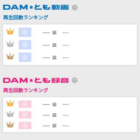
再生回数ランキング
DAMに会員登録・ログインして
カラオケをもっと楽しもう！
----
1
----
回
----
2
----
回
----
3
----
自宅でカラオケ歌い放題！
回
家族や友達と一緒に！練習にも！
再生回数ランキング
----
1
----
回
----
2
----
回
----
3
----
回