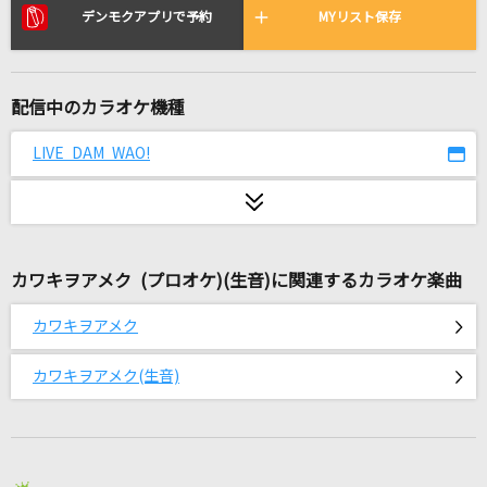
[生音]ただ君に晴れ
デンモクアプリで予約
MYリスト保存
ヨルシカ
ヘビーローテーション
配信中のカラオケ機種
AKB48
LIVE DAM WAO!
アポトーシス
Official髭男dism
明るいロケンロー
カワキヲアメク (プロオケ)(生音)に関連するカラオケ楽曲
おっちゃま
カワキヲアメク
群青讃歌
Eve
カワキヲアメク(生音)
春夏秋冬
スガ シカオ