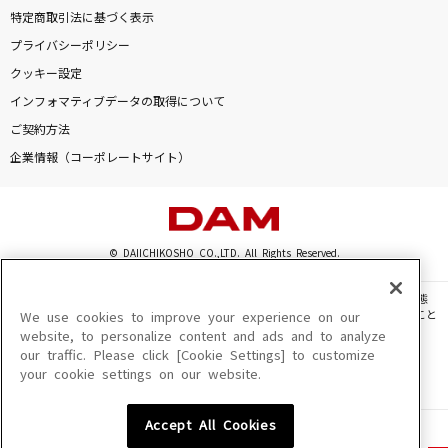
特定商取引法に基づく表示
プライバシーポリシー
クッキー設定
インフォマティブデータの取得について
ご契約方法
企業情報（コーポレートサイト）
© DAIICHIKOSHO CO.,LTD. All Rights Reserved.
このサイトに掲載されている一切の文章・画像・写真・動画・音声等を、手段や形態
を問わず、著作権法の定める範囲を超えて無断で複製、転載、ファイル化などすること
We use cookies to improve your experience on our
を禁じます。
website, to personalize content and ads and to analyze
our traffic. Please click [Cookie Settings] to customize
楽曲及びコンテンツは、機種によりご利用いただけない場合があります。
your cookie settings on our website.
楽曲及びコンテンツの配信日、配信内容が変更になる場合があります。
楽曲によりMYリスト保存ができない場合があります。
Accept All Cookies
JASRAC許諾番号
6602250213Y31015 6602250112Y38026 6602250240Y31015