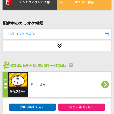
灰色と青(+菅田将暉)
デンモクアプリで予約
MYリスト保存
米津玄師
追熟
配信中のカラオケ機種
龍ヶ崎リン
LIVE DAM WAO!
朱夏
SixTONES
カブトムシ
aiko
2026年8月度
残酷な天使のテーゼ
Ｋｉ．
さん
高橋洋子
95.249
点
夜に駆ける
DAM★ともボーカルエントリーランキング
YOASOBI
動画公開曲を見る
録音公開曲を見る