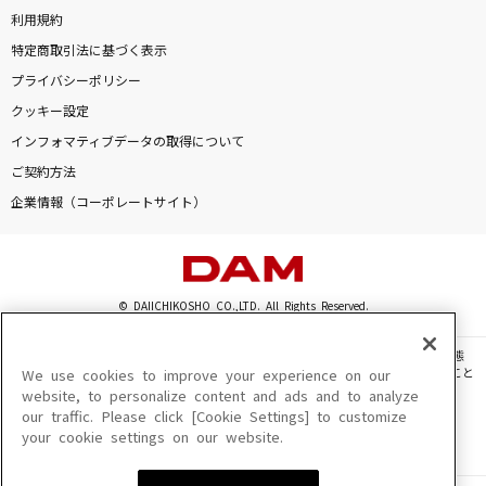
利用規約
特定商取引法に基づく表示
プライバシーポリシー
クッキー設定
インフォマティブデータの取得について
ご契約方法
企業情報（コーポレートサイト）
© DAIICHIKOSHO CO.,LTD. All Rights Reserved.
このサイトに掲載されている一切の文章・画像・写真・動画・音声等を、手段や形態
を問わず、著作権法の定める範囲を超えて無断で複製、転載、ファイル化などすること
We use cookies to improve your experience on our
を禁じます。
website, to personalize content and ads and to analyze
our traffic. Please click [Cookie Settings] to customize
楽曲及びコンテンツは、機種によりご利用いただけない場合があります。
your cookie settings on our website.
楽曲及びコンテンツの配信日、配信内容が変更になる場合があります。
楽曲によりMYリスト保存ができない場合があります。