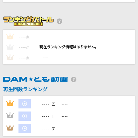
コロンブス
Mrs. GREEN APPLE
[生音]ひまわりの約束
----
秦 基博
----
1
点
----
----
2
点
I LOVE YOU
----
----
3
点
クリス・ハート
[生音]インフェルノ
Mrs. GREEN APPLE
再生回数ランキング
もっと見る
----
1
----
回
DAMの新曲・ランキングなど
----
2
----
回
カラオケ最新情報をチェック！
----
3
----
回