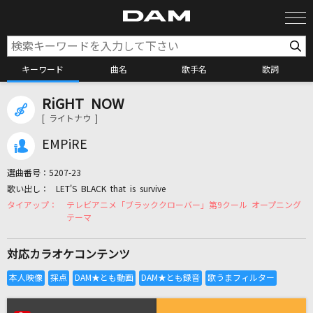
キーワード
曲名
歌手名
歌詞
RiGHT NOW
カラオケ検索
[ ライトナウ ]
EMPiRE
カラオケ店舗検索
選曲番号：
5207-23
LET'S BLACK that is survive
カラオケリクエスト
テレビアニメ「ブラッククローバー」第9クール オープニング
テーマ
全国りれき
対応カラオケコンテンツ
リアルタイムで歌われている曲の一覧