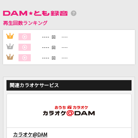
DAMに会員登録・ログインして
再生回数ランキング
カラオケをもっと楽しもう！
----
1
----
回
----
2
----
回
自宅でカラオケ歌い放題！
----
3
----
回
家族や友達と一緒に！練習にも！
関連カラオケサービス
カラオケ@DAM