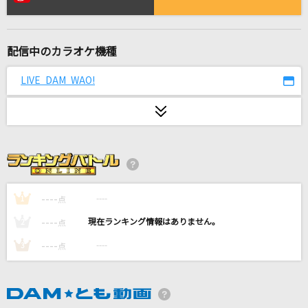
ヴァンパイア
Janne Da Arc
配信中のカラオケ機種
羽後の恋唄
長山洋子
LIVE DAM WAO!
[生音]ミ・アモーレ
中森明菜
好きすぎて滅！
M!LK
----
----
1
点
[生音]恋
----
----
2
点
松山千春
----
----
3
点
海の声
浦島太郎(桐谷健太)