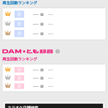
再生回数ランキング
[生音]太陽がくれた季節
青い三角定規
----
1
----
回
Beautiful Life
----
2
----
回
SixTONES
----
3
----
回
[生音]バス・ストップ
平浩二
[生音]GOOD LUCK MY WAY
再生回数ランキング
L'Arc-en-Ciel
----
1
----
回
もっと見る
----
2
----
回
----
3
----
回
DAMの新曲・ランキングなど
カラオケ最新情報をチェック！
カラオケ店舗検索