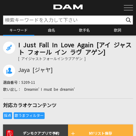
キーワード
曲名
歌手名
歌詞
I Just Fall In Love Again [アイ ジャス
カラオケ検索
ト フォール イン ラヴ アゲン]
[ アイジャストフォールインラブアゲン ]
カラオケ店舗検索
Jaya [ジャヤ]
選曲番号：
5209-11
カラオケリクエスト
Dreamin' I must be dreamin'
対応カラオケコンテンツ
全国りれき
リアルタイムで歌われている曲の一覧
デンモクアプリで予約
MYリスト保存