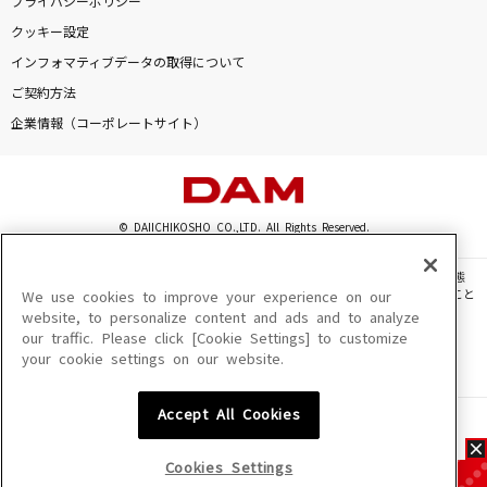
プライバシーポリシー
クッキー設定
インフォマティブデータの取得について
ご契約方法
企業情報（コーポレートサイト）
© DAIICHIKOSHO CO.,LTD. All Rights Reserved.
このサイトに掲載されている一切の文章・画像・写真・動画・音声等を、手段や形態
を問わず、著作権法の定める範囲を超えて無断で複製、転載、ファイル化などすること
We use cookies to improve your experience on our
を禁じます。
website, to personalize content and ads and to analyze
our traffic. Please click [Cookie Settings] to customize
楽曲及びコンテンツは、機種によりご利用いただけない場合があります。
your cookie settings on our website.
楽曲及びコンテンツの配信日、配信内容が変更になる場合があります。
楽曲によりMYリスト保存ができない場合があります。
Accept All Cookies
JASRAC許諾番号
6602250213Y31015 6602250112Y38026 6602250240Y31015
6602250241Y45122
Cookies Settings