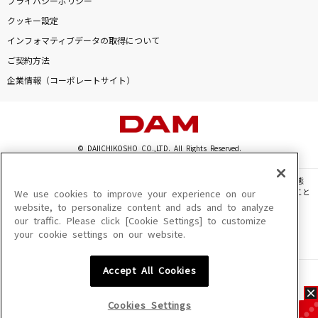
プライバシーポリシー
クッキー設定
インフォマティブデータの取得について
ご契約方法
企業情報（コーポレートサイト）
© DAIICHIKOSHO CO.,LTD. All Rights Reserved.
このサイトに掲載されている一切の文章・画像・写真・動画・音声等を、手段や形態
を問わず、著作権法の定める範囲を超えて無断で複製、転載、ファイル化などすること
We use cookies to improve your experience on our
を禁じます。
website, to personalize content and ads and to analyze
our traffic. Please click [Cookie Settings] to customize
楽曲及びコンテンツは、機種によりご利用いただけない場合があります。
your cookie settings on our website.
楽曲及びコンテンツの配信日、配信内容が変更になる場合があります。
楽曲によりMYリスト保存ができない場合があります。
Accept All Cookies
JASRAC許諾番号
6602250213Y31015 6602250112Y38026 6602250240Y31015
6602250241Y45122
Cookies Settings