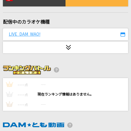
残酷な天使のテーゼ
高橋洋子
配信中のカラオケ機種
永遠に
ゴスペラーズ(The Gospellers)
LIVE DAM WAO!
Nighthawks
米津玄師
モザイクカケラ
SunSet Swish
----
----
1
点
めぐりあい
----
----
2
点
GACKT(Gackt)
----
----
3
点
残酷な天使のテーゼ
高橋洋子