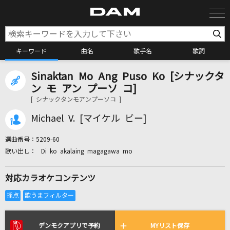
キーワード
曲名
歌手名
歌詞
Sinaktan Mo Ang Puso Ko [シナックタ
カラオケ検索
ン モ アン プーソ コ]
[ シナックタンモアンプーソコ ]
カラオケ店舗検索
Michael V. [マイケル ビー]
選曲番号：
5209-60
カラオケリクエスト
Di ko akalaing magagawa mo
対応カラオケコンテンツ
全国りれき
リアルタイムで歌われている曲の一覧
デンモクアプリで予約
MYリスト保存