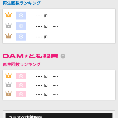
再生回数ランキング
幸せのカテゴリー
Mr.Children
----
1
----
回
愛をこめて花束を
----
2
----
回
Superfly
----
3
----
回
カリスマックス
Snow Man
STAND UP TO THE VICTORY～トゥ・ザ・ヴィ
再生回数ランキング
クトリー～
----
1
----
川添智久
回
----
2
----
回
もっと見る
----
3
----
回
DAMの新曲・ランキングなど
カラオケ最新情報をチェック！
カラオケ店舗検索