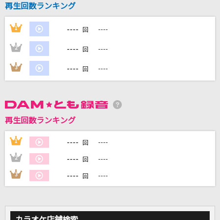
再生回数ランキング
[生音]チェリー
スピッツ
----
1
----
回
メランコリーキッチン
----
2
----
回
米津玄師
----
3
----
回
[生音]桜
コブクロ
ゆけむり魂温泉II
再生回数ランキング
魂音泉
----
1
----
回
もっと見る
----
2
----
回
----
3
----
回
DAMの新曲・ランキングなど
カラオケ最新情報をチェック！
カラオケ店舗検索