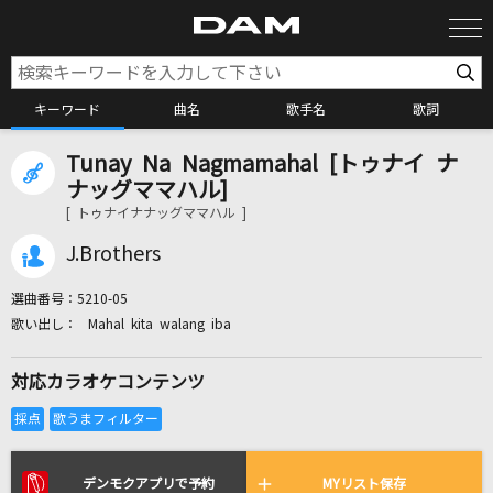
キーワード
曲名
歌手名
歌詞
Tunay Na Nagmamahal [トゥナイ ナ
カラオケ検索
ナッグママハル]
[ トゥナイナナッグママハル ]
カラオケ店舗検索
J.Brothers
選曲番号：
5210-05
カラオケリクエスト
Mahal kita walang iba
対応カラオケコンテンツ
全国りれき
リアルタイムで歌われている曲の一覧
デンモクアプリで予約
MYリスト保存