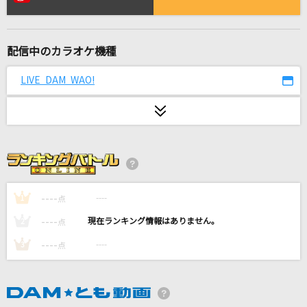
[生音]未来
コブクロ
配信中のカラオケ機種
君がドアを閉めた後
back number
LIVE DAM WAO!
風と町
Mrs. GREEN APPLE
ニュー・マイ・ノーマル
Mrs. GREEN APPLE
----
----
1
点
トワイライト-夕暮れ便り-
----
----
2
点
中森明菜
----
----
3
点
JOINT
川田まみ