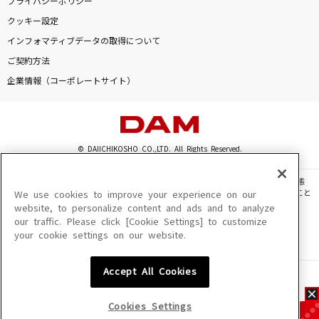
プライバシーポリシー
クッキー設定
インフォマティブデータの取得について
ご契約方法
企業情報（コーポレートサイト）
© DAIICHIKOSHO CO.,LTD. All Rights Reserved.
このサイトに掲載されている一切の文章・画像・写真・動画・音声等を、手段や形態
を問わず、著作権法の定める範囲を超えて無断で複製、転載、ファイル化などすること
We use cookies to improve your experience on our
を禁じます。
website, to personalize content and ads and to analyze
our traffic. Please click [Cookie Settings] to customize
楽曲及びコンテンツは、機種によりご利用いただけない場合があります。
your cookie settings on our website.
楽曲及びコンテンツの配信日、配信内容が変更になる場合があります。
楽曲によりMYリスト保存ができない場合があります。
Accept All Cookies
JASRAC許諾番号
6602250213Y31015 6602250112Y38026 6602250240Y31015
6602250241Y45122
Cookies Settings