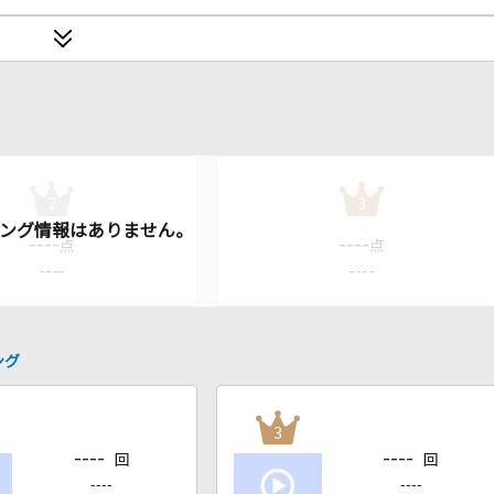
2
3
----
----
点
点
----
----
ング
3
----
----
回
回
----
----