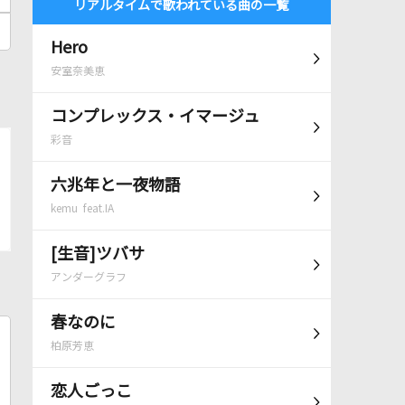
リアルタイムで歌われている曲の一覧
Hero
安室奈美恵
コンプレックス・イマージュ
彩音
六兆年と一夜物語
kemu feat.IA
[生音]ツバサ
アンダーグラフ
春なのに
柏原芳恵
恋人ごっこ