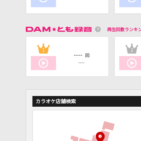
再生回数ランキ
1
2
----
回
----
カラオケ店舗検索