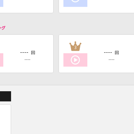
ング
3
----
----
回
回
----
----