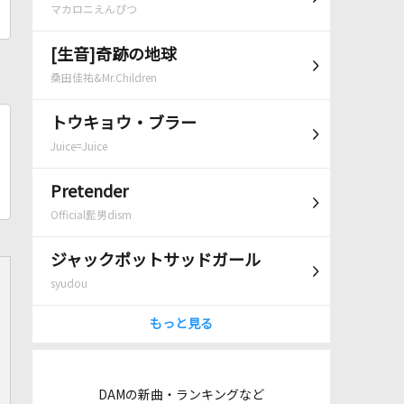
マカロニえんぴつ
[生音]奇跡の地球
桑田佳祐&Mr.Children
トウキョウ・ブラー
Juice=Juice
Pretender
Official髭男dism
ジャックポットサッドガール
syudou
もっと見る
DAMの新曲・ランキングなど