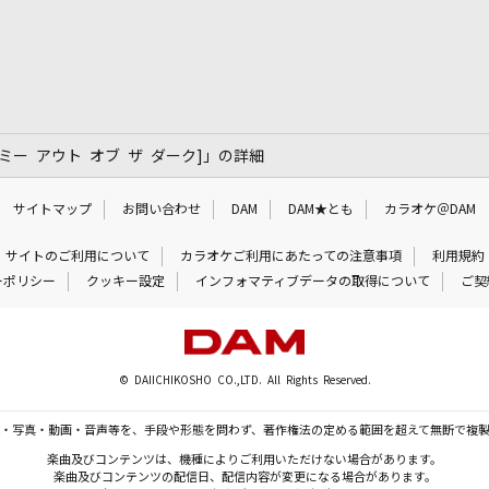
[テイク ミー アウト オブ ザ ダーク]」の詳細
サイトマップ
お問い合わせ
DAM
DAM★とも
カラオケ＠DAM
サイトのご利用について
カラオケご利用にあたっての注意事項
利用規約
ーポリシー
クッキー設定
インフォマティブデータの取得について
ご契
© DAIICHIKOSHO CO.,LTD. All Rights Reserved.
・写真・動画・音声等を、手段や形態を問わず、著作権法の定める範囲を超えて無断で複
楽曲及びコンテンツは、機種によりご利用いただけない場合があります。
楽曲及びコンテンツの配信日、配信内容が変更になる場合があります。