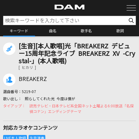
キーワード
曲名
歌手名
歌詞
[生音][本人歌唱]光「BREAKERZ デビュ
カラオケ検索
ー15周年記念ライブ BREAKERZ XV -Cry
stal-」(本人歌唱)
[ ヒカリ ]
カラオケ店舗検索
BREAKERZ
カラオケリクエスト
選曲番号：
5219-07
照らしてくれた光 今度は僕が
読売テレビ・日本テレビ系全国ネット土曜よる6:00放送「名探
全国りれき
偵コナン」エンディングテーマ
リアルタイムで歌われている曲の一覧
対応カラオケコンテンツ