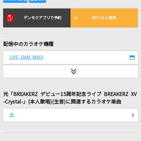
[生音]リンジュー・ラヴ
マカロニえんぴつ
デンモクアプリで予約
MYリスト保存
コンパス～笑顔の行方～
大佛はずむ・神泉やす菜・来栖とまり(植田佳奈・堀江由衣・田村ゆかり)
配信中のカラオケ機種
SPARK
LIVE DAM WAO!
THE YELLOW MONKEY
[生音]Hello Especially
スキマスイッチ
光「BREAKERZ デビュー15周年記念ライブ BREAKERZ XV
[良音]ボクの背中には羽根がある
-Crystal-」(本人歌唱)(生音)に関連するカラオケ楽曲
KinKi Kids
光
正しくなれない
ずっと真夜中でいいのに。