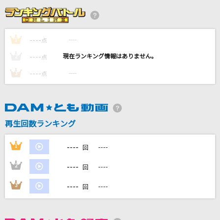
運命の舟に乗りて
藤原泰衡(鳥海浩輔)
----
----
1
点
馬と鹿
----
----
2
点
米津玄師
----
----
3
点
星屑ビーナス
Aimer(エメ)
未来予想図II
再生回数ランキング
いきものがかり
----
1
----
回
もっと見る
----
2
----
回
DAMの新曲・ランキングなど
----
3
----
回
カラオケ最新情報をチェック！