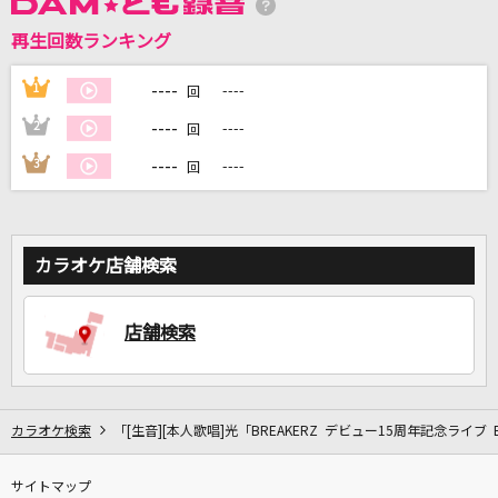
再生回数ランキング
DAMに会員登録・ログインして
カラオケをもっと楽しもう！
----
1
----
回
----
2
----
回
----
3
----
回
自宅でカラオケ歌い放題！
家族や友達と一緒に！練習にも！
カラオケ店舗検索
店舗検索
カラオケ検索
「[生音][本人歌唱]光「BREAKERZ デビュー15周年記念ライブ BRE
サイトマップ