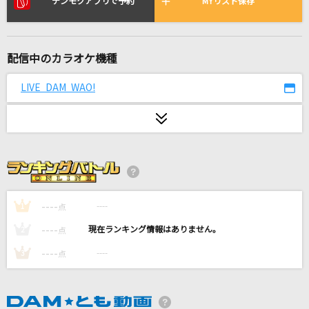
デンモクアプリで予約
MYリスト保存
[生音]そっけない
RADWIMPS
やさしさで溢れるように
配信中のカラオケ機種
JUJU
LIVE DAM WAO!
秒針 Re:time
Shuta Sueyoshi
そばかす
JUDY AND MARY
----
----
1
点
鱗(うろこ)
----
----
2
点
秦 基博
----
----
3
点
[生音]曇天
DOES