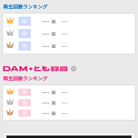
[生音]もう恋なんてしない
再生回数ランキング
槇原敬之(Makihara)
----
1
----
回
サムシング・ニュー
----
2
----
回
WEST.
----
3
----
回
[プロオケ]I LOVE YOU
尾崎豊
あいつら全員同窓会
再生回数ランキング
ずっと真夜中でいいのに。
----
1
----
回
もっと見る
----
2
----
回
----
3
----
回
DAMの新曲・ランキングなど
カラオケ最新情報をチェック！