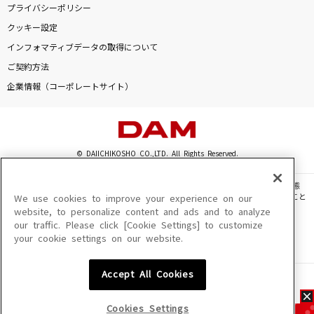
プライバシーポリシー
クッキー設定
インフォマティブデータの取得について
ご契約方法
企業情報（コーポレートサイト）
© DAIICHIKOSHO CO.,LTD. All Rights Reserved.
このサイトに掲載されている一切の文章・画像・写真・動画・音声等を、手段や形態
を問わず、著作権法の定める範囲を超えて無断で複製、転載、ファイル化などすること
We use cookies to improve your experience on our
を禁じます。
website, to personalize content and ads and to analyze
our traffic. Please click [Cookie Settings] to customize
楽曲及びコンテンツは、機種によりご利用いただけない場合があります。
your cookie settings on our website.
楽曲及びコンテンツの配信日、配信内容が変更になる場合があります。
楽曲によりMYリスト保存ができない場合があります。
Accept All Cookies
JASRAC許諾番号
6602250213Y31015 6602250112Y38026 6602250240Y31015
6602250241Y45122
Cookies Settings