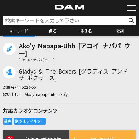
キーワード
曲名
歌手名
歌詞
Ako'y Napapa-Uhh [アコイ ナパパ ウ
カラオケ検索
ー]
[ アコイナパパウー ]
カラオケ店舗検索
Gladys & The Boxers [グラディス アンド
ザ ボクサーズ]
選曲番号：
5220-55
カラオケリクエスト
Ako'y napapa-uh, ako'y
対応カラオケコンテンツ
全国りれき
リアルタイムで歌われている曲の一覧