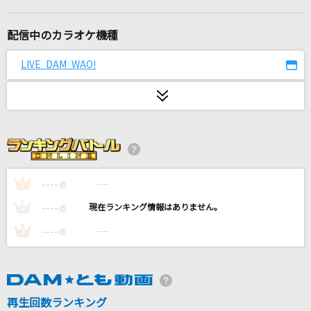
アイノカタチ feat.HIDE(GReeeeN)
Misia
配信中のカラオケ機種
不道徳な夏
LIVE DAM WAO!
乃木坂46
Universe(ドラえもんアニメバージョン)
Official髭男dism
TOMORROW
岡本真夜
----
----
1
点
----
----
2
点
夜の踊り子
----
----
3
点
サカナクション
Catherine
なとり
再生回数ランキング