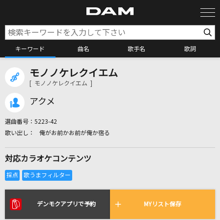
キーワード
曲名
歌手名
歌詞
モノノケレクイエム
カラオケ検索
[ モノノケレクイエム ]
アクメ
カラオケ店舗検索
選曲番号：
5223-42
俺がお前かお前が俺か宿る
カラオケリクエスト
対応カラオケコンテンツ
全国りれき
リアルタイムで歌われている曲の一覧
デンモクアプリで予約
MYリスト保存