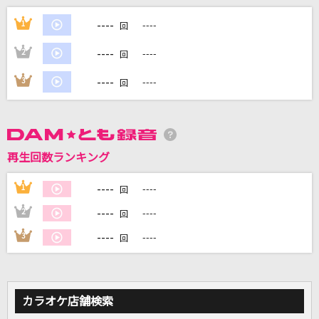
愛くださいませ
----
1
----
回
≠ME
----
2
----
回
[生音]サマータイムシンデレラ
----
3
----
回
緑黄色社会
[生音]マリーゴールド
あいみょん
再生回数ランキング
きらり
----
1
----
回
藤井 風
----
2
----
回
もっと見る
----
3
----
回
DAMの新曲・ランキングなど
カラオケ最新情報をチェック！
カラオケ店舗検索