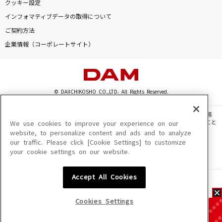
クッキー設定
インフォマティブデータの取得について
ご契約方法
企業情報（コーポレートサイト）
© DAIICHIKOSHO CO.,LTD. All Rights Reserved.
このサイトに掲載されている一切の文章・画像・写真・動画・音声等を、手段や形態
を問わず、著作権法の定める範囲を超えて無断で複製、転載、ファイル化などすること
We use cookies to improve your experience on our
を禁じます。
website, to personalize content and ads and to analyze
our traffic. Please click [Cookie Settings] to customize
楽曲及びコンテンツは、機種によりご利用いただけない場合があります。
your cookie settings on our website.
楽曲及びコンテンツの配信日、配信内容が変更になる場合があります。
楽曲によりMYリスト保存ができない場合があります。
Accept All Cookies
JASRAC許諾番号
6602250213Y31015 6602250112Y38026 6602250240Y31015
6602250241Y45122
Cookies Settings
NexTone許諾番号
ID000002945 ID000002947 ID000002937 ID000002938