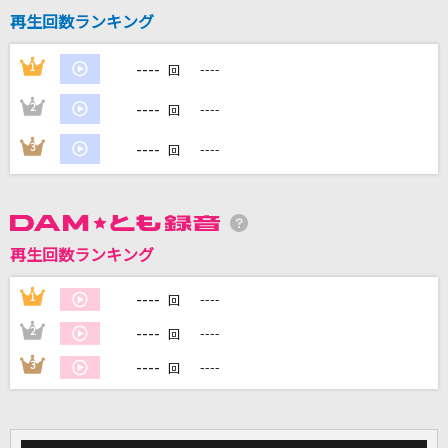
再生回数ランキング
キス・ミー・パティシエ
----
1
----
CANDY TUNE
回
----
2
----
回
[生音]限界突破×サバイバー
氷川きよし
----
3
----
回
サターン
ずっと真夜中でいいのに。
再生回数ランキング
私は最強
----
Mrs. GREEN APPLE
1
----
回
----
2
----
回
もっと見る
----
3
----
回
DAMの新曲・ランキングなど
カラオケ最新情報をチェック！