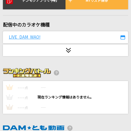
デンモクアプリで予約
MYリスト保存
もってけ!セーラーふく
泉こなた・柊かがみ・柊つかさ・高良みゆき(平野綾・加藤英美里・福原
香織・遠藤綾)
配信中のカラオケ機種
キミがいれば
伊織
LIVE DAM WAO!
ニホンノミカタ-ネバダカラキマシタ-
矢島美容室
[生音]楓
スピッツ
----
----
1
点
Death Game Holic
----
----
2
点
[デッドマンズ]朔間零(CV.増田俊樹)、蓮巳敬人(CV.梅原裕一郎)、大神晃牙
----
(CV.小野友樹)
----
3
点
私が言う前に抱きしめなきゃね
Juice=Juice