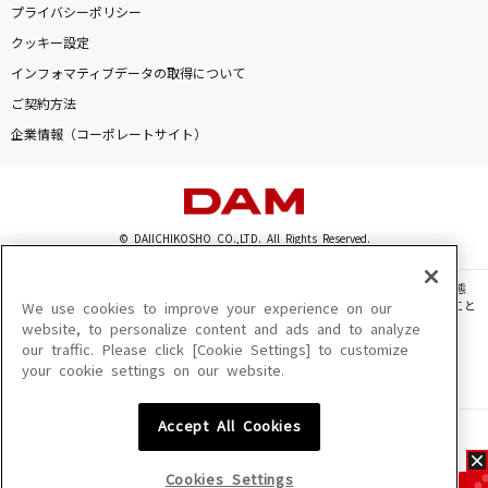
プライバシーポリシー
クッキー設定
インフォマティブデータの取得について
ご契約方法
企業情報（コーポレートサイト）
© DAIICHIKOSHO CO.,LTD. All Rights Reserved.
このサイトに掲載されている一切の文章・画像・写真・動画・音声等を、手段や形態
を問わず、著作権法の定める範囲を超えて無断で複製、転載、ファイル化などすること
We use cookies to improve your experience on our
を禁じます。
website, to personalize content and ads and to analyze
our traffic. Please click [Cookie Settings] to customize
楽曲及びコンテンツは、機種によりご利用いただけない場合があります。
your cookie settings on our website.
楽曲及びコンテンツの配信日、配信内容が変更になる場合があります。
楽曲によりMYリスト保存ができない場合があります。
Accept All Cookies
JASRAC許諾番号
6602250213Y31015 6602250112Y38026 6602250240Y31015
6602250241Y45122
Cookies Settings