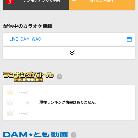
デンモクアプリで予約
MYリスト保存
ライラック
Mrs. GREEN APPLE
SPECIALZ
配信中のカラオケ機種
King Gnu
LIVE DAM WAO!
恋は渾沌の隷也
後ろから這いより隊G
コイスルオトメ
いきものがかり
----
----
1
点
[生音]さよならエレジー
----
----
2
点
菅田将暉
----
----
3
点
愛くださいませ
≠ME