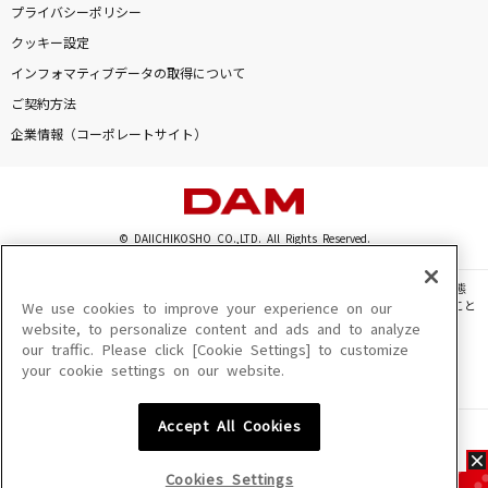
プライバシーポリシー
クッキー設定
インフォマティブデータの取得について
ご契約方法
企業情報（コーポレートサイト）
© DAIICHIKOSHO CO.,LTD. All Rights Reserved.
このサイトに掲載されている一切の文章・画像・写真・動画・音声等を、手段や形態
を問わず、著作権法の定める範囲を超えて無断で複製、転載、ファイル化などすること
We use cookies to improve your experience on our
を禁じます。
website, to personalize content and ads and to analyze
our traffic. Please click [Cookie Settings] to customize
楽曲及びコンテンツは、機種によりご利用いただけない場合があります。
your cookie settings on our website.
楽曲及びコンテンツの配信日、配信内容が変更になる場合があります。
楽曲によりMYリスト保存ができない場合があります。
Accept All Cookies
JASRAC許諾番号
6602250213Y31015 6602250112Y38026 6602250240Y31015
6602250241Y45122
Cookies Settings