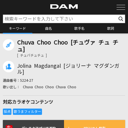
キーワード
曲名
歌手名
歌詞
Chuva Choo Choo [チュヴァ チュ チ
カラオケ検索
ュ]
[ チュバチュチュ ]
カラオケ店舗検索
Jolina Magdangal [ジョリーナ マグダンガ
ル]
選曲番号：
5224-27
カラオケリクエスト
Chuva Choo Choo Chuva Choo
対応カラオケコンテンツ
全国りれき
リアルタイムで歌われている曲の一覧