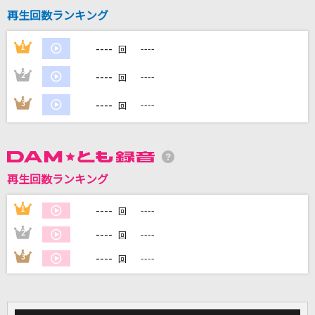
BEYOND THE TIME
再生回数ランキング
TM NETWORK(TMN)
----
1
----
回
ハネウマライダー
----
2
----
回
ポルノグラフィティ
----
3
----
回
あびすいんざわーるど
Eve
[生音]アイビー
再生回数ランキング
Novelbright
----
1
----
回
もっと見る
----
2
----
回
----
3
----
回
DAMの新曲・ランキングなど
カラオケ最新情報をチェック！