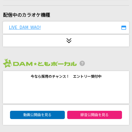
必然メーカー
ONE OK ROCK
配信中のカラオケ機種
Diana [ダイアナ]
LIVE DAM WAO!
One Direction
感電(ビデオクリップバージョン)
米津玄師
2026年8月度
[生音]ひまわりの約束
今なら採用のチャンス！ エントリー受付中
秦 基博
W/X/Y
Tani Yuuki
DAM★ともボーカルエントリーランキング
恋人ごっこ
動画公開曲を見る
録音公開曲を見る
マカロニえんぴつ