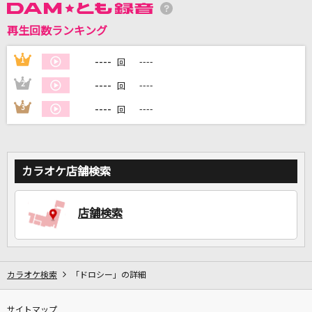
再生回数ランキング
DAMに会員登録・ログインして
カラオケをもっと楽しもう！
----
1
----
回
----
2
----
回
----
3
----
回
自宅でカラオケ歌い放題！
家族や友達と一緒に！練習にも！
カラオケ店舗検索
店舗検索
カラオケ検索
「ドロシー」の詳細
サイトマップ