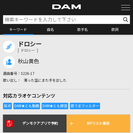
キーワード
曲名
歌手名
歌詞
ドロシー
カラオケ検索
[ ドロシー ]
秋山黄色
カラオケ店舗検索
選曲番号：
5226-17
濁った空にまた手を出した
カラオケリクエスト
対応カラオケコンテンツ
全国りれき
リアルタイムで歌われている曲の一覧
デンモクアプリで予約
MYリスト保存