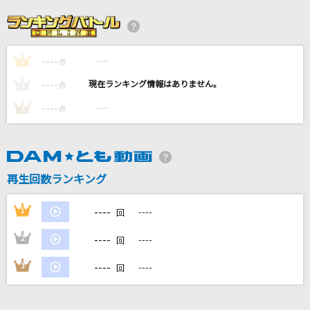
Vanilla
GACKT(Gackt)
----
----
1
[生音]車輪の唄
点
BUMP OF CHICKEN
----
----
2
点
----
----
3
点
青い果実
山口百恵
シングルベッド
再生回数ランキング
シャ乱Q
----
1
----
回
もっと見る
----
2
----
回
DAMの新曲・ランキングなど
----
3
----
回
カラオケ最新情報をチェック！