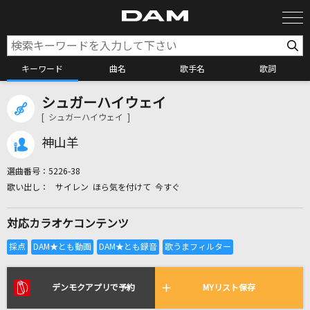
キーワード
曲名
歌手名
歌詞
シュガーハイウェイ
カラオケ検索
[ シュガーハイウェイ ]
神山羊
カラオケ店舗検索
選曲番号：
5226-38
サイレン ほら気を付けて 今すぐ
カラオケリクエスト
対応カラオケコンテンツ
全国りれき
リアルタイムで歌われている曲の一覧
デンモクアプリで予約
MYリスト保存