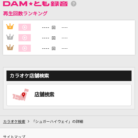
再生回数ランキング
DAMに会員登録・ログインして
----
1
----
回
カラオケをもっと楽しもう！
----
2
----
回
----
3
----
回
自宅でカラオケ歌い放題！
家族や友達と一緒に！練習にも！
カラオケ店舗検索
店舗検索
カラオケ検索
「シュガーハイウェイ」の詳細
サイトマップ