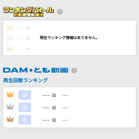
コンパス・オブ・ユア・ハート[シンドバッド・
ストーリーブック・ヴォヤッジ]
諏訪部順一
----
----
1
点
やさしさで溢れるように
----
----
2
点
Flower
----
----
3
点
[生音]M
PRINCESS PRINCESS
再生回数ランキング
おやすみせかい
the奥歯's
----
1
----
回
もっと見る
----
2
----
回
----
3
----
回
DAMの新曲・ランキングなど
カラオケ最新情報をチェック！