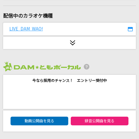
[生音]ただ君に晴れ
ヨルシカ
配信中のカラオケ機種
モエチャッカファイア
LIVE DAM WAO!
弌誠
好きすぎて滅！
M!LK
2026年8月度
SILVER
今なら採用のチャンス！ エントリー受付中
RIZE
[生音]箒星
Mr.Children
DAM★ともボーカルエントリーランキング
[生音]君がくれた夏
動画公開曲を見る
録音公開曲を見る
家入レオ