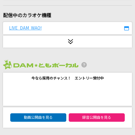
[プロオケ]千の風になって
秋川雅史
配信中のカラオケ機種
[オリカラ]家族になろうよ
LIVE DAM WAO!
福山雅治
怪獣の花唄
Vaundy
2026年8月度
恋色折紙
今なら採用のチャンス！ エントリー受付中
鳶一折紙(CV:富樫美鈴)
朝焼けのスターマイン
今井麻美
DAM★ともボーカルエントリーランキング
ア・プリオリ
動画公開曲を見る
録音公開曲を見る
Mrs. GREEN APPLE