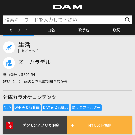
キーワード
曲名
歌手名
歌詞
生活
カラオケ検索
[ セイカツ ]
ズーカラデル
カラオケ店舗検索
選曲番号：
5226-54
雨の音を部屋で聞きながら
カラオケリクエスト
対応カラオケコンテンツ
全国りれき
リアルタイムで歌われている曲の一覧
デンモクアプリで予約
MYリスト保存