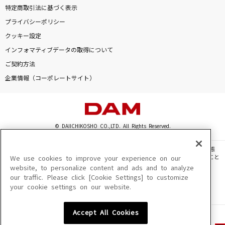
特定商取引法に基づく表示
プライバシーポリシー
クッキー設定
インフォマティブデータの取得について
ご契約方法
企業情報（コーポレートサイト）
© DAIICHIKOSHO CO.,LTD. All Rights Reserved.
このサイトに掲載されている一切の文章・画像・写真・動画・音声等を、手段や形態
を問わず、著作権法の定める範囲を超えて無断で複製、転載、ファイル化などすること
We use cookies to improve your experience on our
を禁じます。
website, to personalize content and ads and to analyze
our traffic. Please click [Cookie Settings] to customize
楽曲及びコンテンツは、機種によりご利用いただけない場合があります。
your cookie settings on our website.
楽曲及びコンテンツの配信日、配信内容が変更になる場合があります。
楽曲によりMYリスト保存ができない場合があります。
Accept All Cookies
JASRAC許諾番号
6602250213Y31015 6602250112Y38026 6602250240Y31015