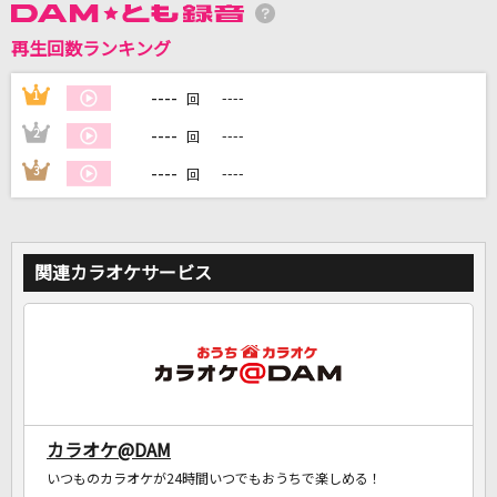
再生回数ランキング
DAMに会員登録・ログインして
カラオケをもっと楽しもう！
----
1
----
回
----
2
----
回
----
3
----
回
自宅でカラオケ歌い放題！
家族や友達と一緒に！練習にも！
関連カラオケサービス
カラオケ@DAM
いつものカラオケが24時間いつでもおうちで楽しめる！