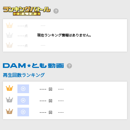
桜キッス
河辺千恵子
----
----
1
SAKURAスキップ
点
fourfolium(高田憂希/山口愛/戸田めぐみ/竹尾歩美)
----
----
2
点
----
----
3
点
ノーダウト
Official髭男dism
紅蓮華
再生回数ランキング
LiSA
----
1
----
回
もっと見る
----
2
----
回
DAMの新曲・ランキングなど
----
3
----
回
カラオケ最新情報をチェック！