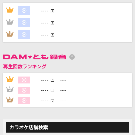
ナツマトペ
----
1
----
回
＝LOVE
----
2
----
回
ADAMAS
----
3
----
回
LiSA
青空Jumping Heart
Aqours
再生回数ランキング
ハナミズキ
----
1
----
回
一青 窈
----
2
----
回
もっと見る
----
3
----
回
DAMの新曲・ランキングなど
カラオケ最新情報をチェック！
カラオケ店舗検索