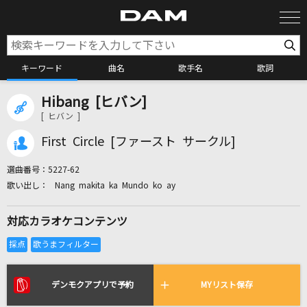
キーワード
曲名
歌手名
歌詞
Hibang [ヒバン]
カラオケ検索
[ ヒバン ]
First Circle [ファースト サークル]
カラオケ店舗検索
選曲番号：
5227-62
Nang makita ka Mundo ko ay
カラオケリクエスト
対応カラオケコンテンツ
全国りれき
リアルタイムで歌われている曲の一覧
デンモクアプリで予約
MYリスト保存