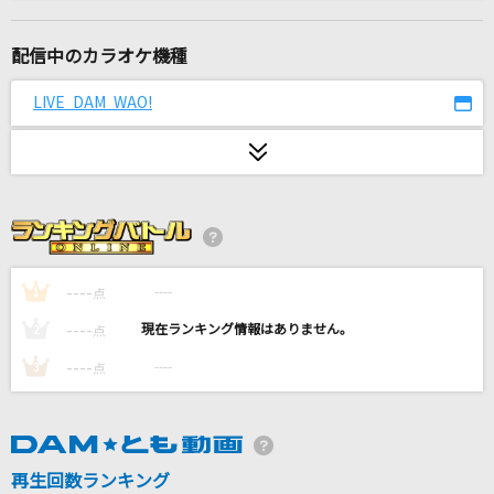
未来のヒーローたちへ
タケヤキ翔
配信中のカラオケ機種
[生音]カブトムシ
LIVE DAM WAO!
aiko
[生音]ジュリアに傷心(ハートブレイク)
チェッカーズ
[生音]SWEET 19 BLUES
安室奈美恵
----
----
1
点
----
----
2
点
AKANE On My Mind～饅頭こわい
----
----
3
点
桑田佳祐
Lovers Again
EXILE
再生回数ランキング