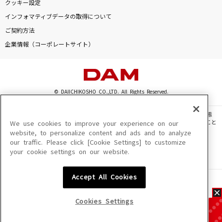
クッキー設定
インフォマティブデータの取得について
ご契約方法
企業情報（コーポレートサイト）
© DAIICHIKOSHO CO.,LTD. All Rights Reserved.
このサイトに掲載されている一切の文章・画像・写真・動画・音声等を、手段や形態
を問わず、著作権法の定める範囲を超えて無断で複製、転載、ファイル化などすること
We use cookies to improve your experience on our
を禁じます。
website, to personalize content and ads and to analyze
our traffic. Please click [Cookie Settings] to customize
楽曲及びコンテンツは、機種によりご利用いただけない場合があります。
your cookie settings on our website.
楽曲及びコンテンツの配信日、配信内容が変更になる場合があります。
楽曲によりMYリスト保存ができない場合があります。
Accept All Cookies
JASRAC許諾番号
6602250213Y31015 6602250112Y38026 6602250240Y31015
6602250241Y45122
Cookies Settings
NexTone許諾番号
ID000002945 ID000002947 ID000002937 ID000002938