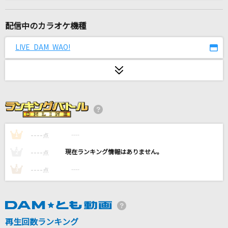
Seventh Heaven
七海うらら
配信中のカラオケ機種
海の幽霊(ビデオクリップバージョン)
LIVE DAM WAO!
米津玄師
SWINGING
ムラマサ☆
Dear…
西野カナ
----
----
1
点
----
----
2
点
AIZO
----
----
3
点
King Gnu
夢見傘
花咲ゆき美
再生回数ランキング