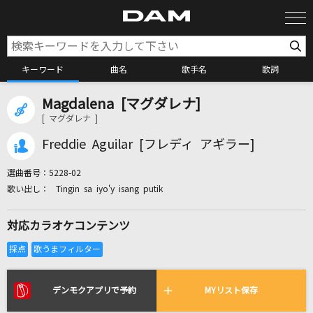
キーワード
曲名
歌手名
歌詞
Magdalena [マグダレナ]
カラオケ検索
[ マグダレナ ]
Freddie Aguilar [フレディ アギラー]
カラオケ店舗検索
選曲番号：
5228-02
Tingin sa iyo'y isang putik
カラオケリクエスト
対応カラオケコンテンツ
全国りれき
リアルタイムで歌われている曲の一覧
デンモクアプリで予約
MYリスト保存