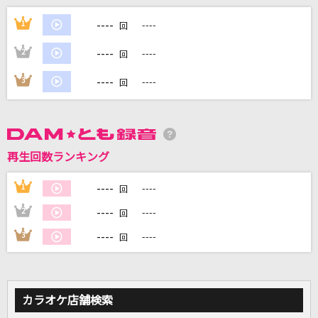
禁じられた2人
----
1
----
回
AKB48
----
2
----
回
[生音]ゲレンデがとけるほど恋したい
----
3
----
回
広瀬香美
踊り子
Vaundy
再生回数ランキング
[生音]若者のすべて
----
1
----
回
suis from ヨルシカ
----
2
----
回
もっと見る
----
3
----
回
DAMの新曲・ランキングなど
カラオケ最新情報をチェック！
カラオケ店舗検索