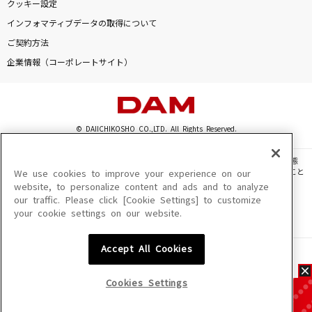
クッキー設定
インフォマティブデータの取得について
ご契約方法
企業情報（コーポレートサイト）
© DAIICHIKOSHO CO.,LTD. All Rights Reserved.
このサイトに掲載されている一切の文章・画像・写真・動画・音声等を、手段や形態
を問わず、著作権法の定める範囲を超えて無断で複製、転載、ファイル化などすること
We use cookies to improve your experience on our
を禁じます。
website, to personalize content and ads and to analyze
our traffic. Please click [Cookie Settings] to customize
楽曲及びコンテンツは、機種によりご利用いただけない場合があります。
your cookie settings on our website.
楽曲及びコンテンツの配信日、配信内容が変更になる場合があります。
楽曲によりMYリスト保存ができない場合があります。
Accept All Cookies
JASRAC許諾番号
6602250213Y31015 6602250112Y38026 6602250240Y31015
6602250241Y45122
Cookies Settings
NexTone許諾番号
ID000002945 ID000002947 ID000002937 ID000002938