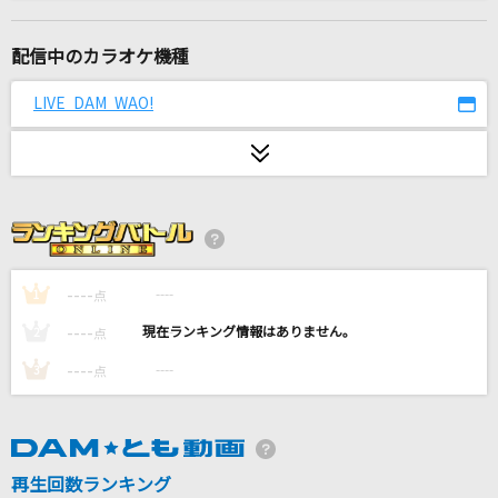
[生音]To Love You More [トゥ・ラヴ・ユー・
モア]
配信中のカラオケ機種
Celine Dion With Special Guests Kryzler & Kompany
LIVE DAM WAO!
[生音]ハッピーエンド
back number
世界が終るまでは…
WANDS
[生音]旅立ち
----
----
1
点
松山千春
----
----
2
点
Henceforth
----
----
3
点
Orangestar
セプテンバーさん
再生回数ランキング
RADWIMPS