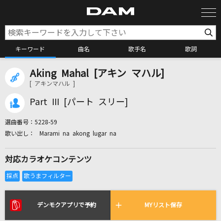
キーワード
曲名
歌手名
歌詞
Aking Mahal [アキン マハル]
カラオケ検索
[ アキンマハル ]
Part III [パート スリー]
カラオケ店舗検索
選曲番号：
5228-59
Marami na akong lugar na
カラオケリクエスト
対応カラオケコンテンツ
全国りれき
リアルタイムで歌われている曲の一覧
デンモクアプリで予約
MYリスト保存