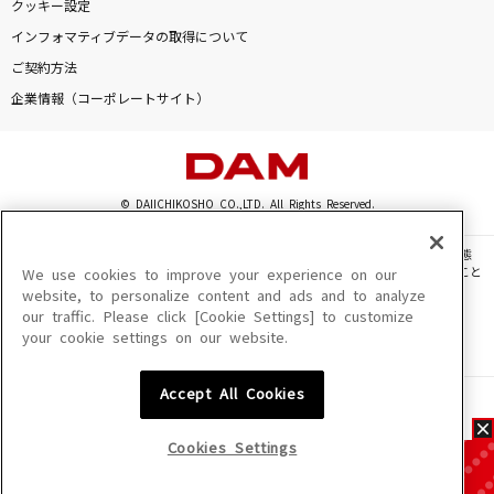
クッキー設定
インフォマティブデータの取得について
ご契約方法
企業情報（コーポレートサイト）
© DAIICHIKOSHO CO.,LTD. All Rights Reserved.
このサイトに掲載されている一切の文章・画像・写真・動画・音声等を、手段や形態
を問わず、著作権法の定める範囲を超えて無断で複製、転載、ファイル化などすること
We use cookies to improve your experience on our
を禁じます。
website, to personalize content and ads and to analyze
our traffic. Please click [Cookie Settings] to customize
楽曲及びコンテンツは、機種によりご利用いただけない場合があります。
your cookie settings on our website.
楽曲及びコンテンツの配信日、配信内容が変更になる場合があります。
楽曲によりMYリスト保存ができない場合があります。
Accept All Cookies
JASRAC許諾番号
6602250213Y31015 6602250112Y38026 6602250240Y31015
6602250241Y45122
Cookies Settings
NexTone許諾番号
ID000002945 ID000002947 ID000002937 ID000002938