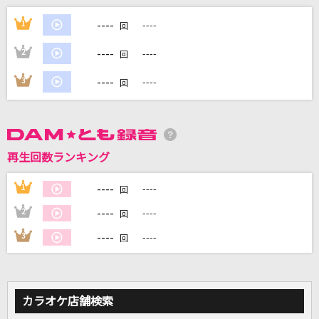
----
ウェルテル
1
----
回
HALVES
----
2
----
回
First Love
----
3
----
回
宇多田ヒカル
Driver's High(ビデオクリップバージョン)
L'Arc-en-Ciel
再生回数ランキング
きっと大丈夫
----
1
----
回
Little Glee Monster
----
2
----
回
----
3
----
もっと見る
回
DAMの新曲・ランキングなど
カラオケ最新情報をチェック！
カラオケ店舗検索