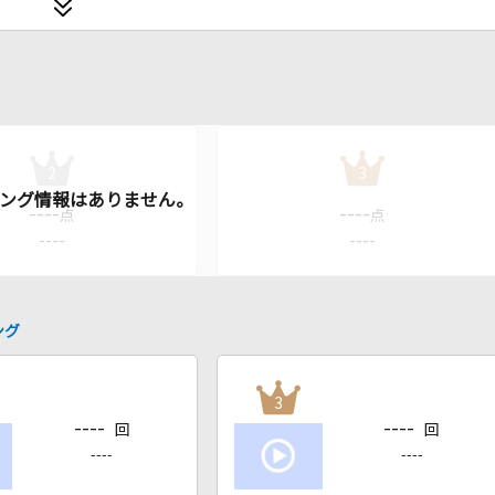
2
3
----
----
点
点
----
----
ング
3
----
----
回
回
----
----