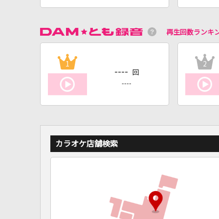
再生回数ランキ
1
2
----
回
----
カラオケ店舗検索