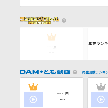
1
----
点
----
再生回数ランキ
1
2
----
回
----