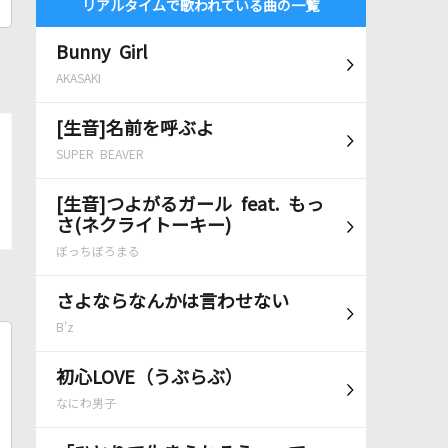
リアルタイムで歌われている曲の一覧
Bunny Girl
AKASAKI
[生音]名前を呼ぶよ
SUPER BEAVER
[生音]つよがるガール feat. もっ
さ(ネクライトーキー)
ぼっちぼろまる
さよならなんかは言わせない
B'z
初心LOVE（うぶらぶ）
なにわ男子