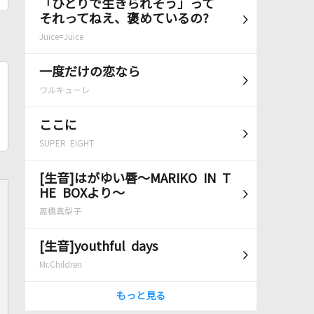
「ひとりで生きられそう」って
それってねえ、褒めているの?
Juice=Juice
一度だけの恋なら
ワルキューレ
ここに
SUPER EIGHT
[生音]はがゆい唇～MARIKO IN T
HE BOXより～
高橋真梨子
[生音]youthful days
Mr.Children
もっと見る