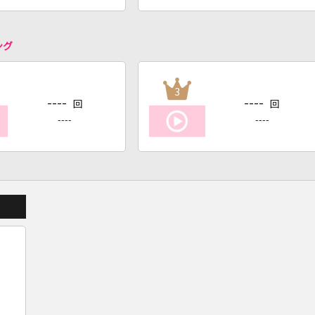
ング
3
----
----
回
回
----
----