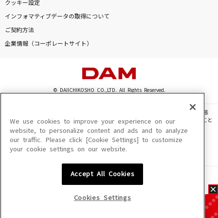
クッキー設定
インフォマティブデータの取得について
ご契約方法
企業情報（コーポレートサイト）
© DAIICHIKOSHO CO.,LTD. All Rights Reserved.
このサイトに掲載されている一切の文章・画像・写真・動画・音声等を、手段や形態
を問わず、著作権法の定める範囲を超えて無断で複製、転載、ファイル化などすること
We use cookies to improve your experience on our
を禁じます。
website, to personalize content and ads and to analyze
our traffic. Please click [Cookie Settings] to customize
楽曲及びコンテンツは、機種によりご利用いただけない場合があります。
your cookie settings on our website.
楽曲及びコンテンツの配信日、配信内容が変更になる場合があります。
楽曲によりMYリスト保存ができない場合があります。
Accept All Cookies
JASRAC許諾番号
6602250213Y31015 6602250112Y38026 6602250240Y31015
6602250241Y45122
Cookies Settings
NexTone許諾番号
ID000002945 ID000002947 ID000002937 ID000002938