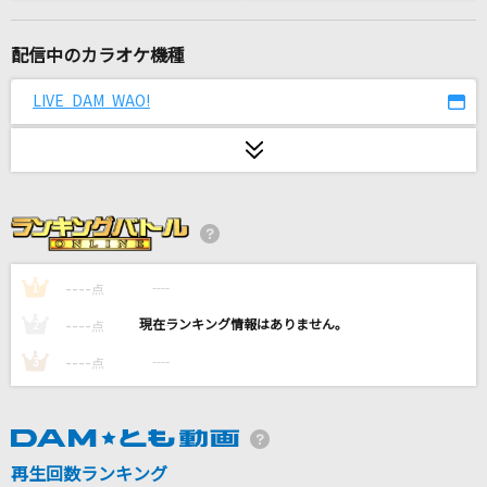
[良音]モノクロのキス
シド
配信中のカラオケ機種
snow jam
LIVE DAM WAO!
Rin音
Scarlet Ballet
May'n
[生音]366日
HY
----
----
1
点
----
----
2
点
化けの皮 feat. こぼ・かなえる,重音テト,Giga &
TeddyLoid
----
----
3
点
MAISONdes
[生音]君はロックを聴かない
再生回数ランキング
あいみょん