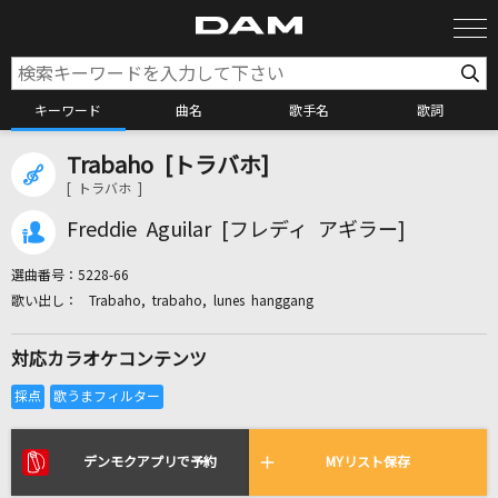
キーワード
曲名
歌手名
歌詞
Trabaho [トラバホ]
カラオケ検索
[ トラバホ ]
Freddie Aguilar [フレディ アギラー]
カラオケ店舗検索
選曲番号：
5228-66
Trabaho, trabaho, lunes hanggang
カラオケリクエスト
対応カラオケコンテンツ
全国りれき
リアルタイムで歌われている曲の一覧
デンモクアプリで予約
MYリスト保存