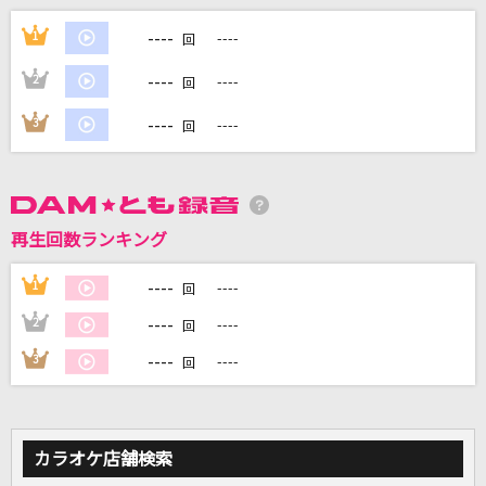
----
ホワイトノイズ(「東京リベンジャーズ」アニメ
1
----
回
バージョン)
----
2
----
回
Official髭男dism
----
3
----
回
Sakura
嵐(アラシ)
夏夜のマジック
再生回数ランキング
indigo la End
----
1
----
回
ONENESS
----
2
----
回
Roselia
----
3
----
回
もっと見る
DAMの新曲・ランキングなど
カラオケ店舗検索
カラオケ最新情報をチェック！