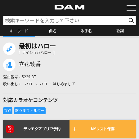
キーワード
曲名
歌手名
歌詞
最初はハロー
カラオケ検索
[ サイショハハロー ]
立花綾香
カラオケ店舗検索
選曲番号：
5229-37
ハロー、ハロー はじめまして
カラオケリクエスト
対応カラオケコンテンツ
全国りれき
リアルタイムで歌われている曲の一覧
デンモクアプリで予約
MYリスト保存