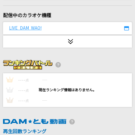
スタジオジブリの歌メドレー vol.1
DKオリジナルメドレー
配信中のカラオケ機種
Same Blue
LIVE DAM WAO!
Official髭男dism
Sexy Zone
Sexy Zone
ゴールデンタイムラバー
スキマスイッチ
----
----
1
点
----
----
2
点
[生音]鳴門海流
----
----
3
点
三山ひろし
Bridges
Survive Said The Prophet
再生回数ランキング