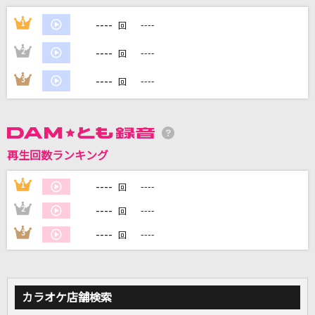
The Everlasting Guilty Crown
----
1
----
回
EGOIST
----
2
----
回
ジグソーパズル
----
3
----
回
まふまふ
ケセラセラ
Mrs. GREEN APPLE
再生回数ランキング
みかんハート
----
1
----
回
C&K
----
2
----
回
もっと見る
----
3
----
回
DAMの新曲・ランキングなど
カラオケ最新情報をチェック！
カラオケ店舗検索