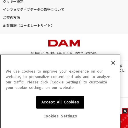
クッキー設定
インフォマティブデータの取得について
ご契約方法
企業情報（コーポレートサイト）
© DAIICHIKOSHO CO.,LTD. All Rights Reserved.
このサイトに掲載されている一切の文章・画像・写真・動画・音声等を、手段や形態
を問わず、著作権法の定める範囲を超えて無断で複製、転載、ファイル化などすること
We use cookies to improve your experience on our
を禁じます。
website, to personalize content and ads and to analyze
our traffic. Please click [Cookie Settings] to customize
楽曲及びコンテンツは、機種によりご利用いただけない場合があります。
your cookie settings on our website.
楽曲及びコンテンツの配信日、配信内容が変更になる場合があります。
楽曲によりMYリスト保存ができない場合があります。
Accept All Cookies
JASRAC許諾番号
6602250213Y31015 6602250112Y38026 6602250240Y31015
6602250241Y45122
Cookies Settings
NexTone許諾番号
ID000002945 ID000002947 ID000002937 ID000002938