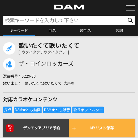
キーワード
曲名
歌手名
歌詞
歌いたくて歌いたくて
カラオケ検索
[ ウタイタクテウタイタクテ ]
ザ・コインロッカーズ
カラオケ店舗検索
選曲番号：
5229-80
歌いたくて歌いたくて 大声を
カラオケリクエスト
対応カラオケコンテンツ
全国りれき
リアルタイムで歌われている曲の一覧
デンモクアプリで予約
MYリスト保存