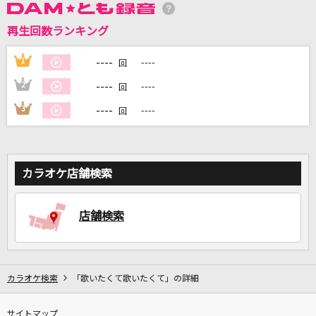
再生回数ランキング
DAMに会員登録・ログインして
カラオケをもっと楽しもう！
----
1
----
回
----
2
----
回
----
3
----
回
自宅でカラオケ歌い放題！
家族や友達と一緒に！練習にも！
カラオケ店舗検索
店舗検索
カラオケ検索
「歌いたくて歌いたくて」の詳細
サイトマップ