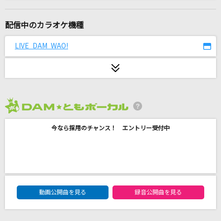
ガンモ・ドキッ!
スージー・松原
配信中のカラオケ機種
[生音]ツキミソウ
LIVE DAM WAO!
Novelbright
My Boo
清水翔太
2026年8月度
さよならだけが人生だ
今なら採用のチャンス！ エントリー受付中
伊東歌詞太郎
アンマー
かりゆし58
DAM★ともボーカルエントリーランキング
[生音]TSUNAMI
動画公開曲を見る
録音公開曲を見る
サザンオールスターズ