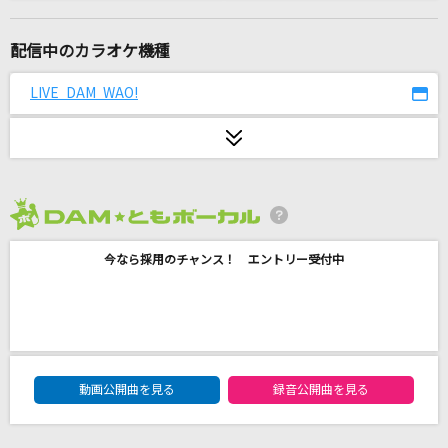
翼の折れたエンジェル
LANA
配信中のカラオケ機種
天体観測
LIVE DAM WAO!
BUMP OF CHICKEN
怪獣の花唄
Vaundy
2026年8月度
プシ
今なら採用のチャンス！ エントリー受付中
r-906 feat.初音ミク
IRIS OUT(ビデオクリップバージョン)
米津玄師
DAM★ともボーカルエントリーランキング
Good Life
動画公開曲を見る
録音公開曲を見る
清水翔太