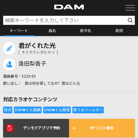
キーワード
曲名
歌手名
歌詞
君がくれた光
カラオケ検索
[ キミガクレタヒカリ ]
逢田梨香子
カラオケ店舗検索
選曲番号：
5229-85
君は何を探してるの? 君はどんな
カラオケリクエスト
対応カラオケコンテンツ
全国りれき
リアルタイムで歌われている曲の一覧
デンモクアプリで予約
MYリスト保存