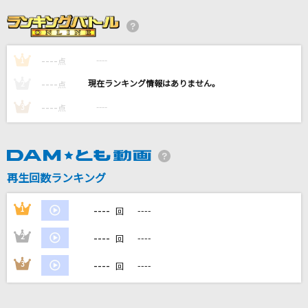
感電(ビデオクリップバージョン)
米津玄師
----
----
1
[生音]Material Girl [マテリアル・ガール]
点
Madonna
----
----
2
点
----
----
3
点
好きすぎて滅！
M!LK
砂時計
再生回数ランキング
ACE COLLECTION
----
1
----
回
もっと見る
----
2
----
回
DAMの新曲・ランキングなど
----
3
----
回
カラオケ最新情報をチェック！