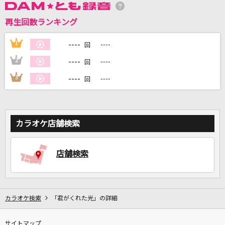
再生回数ランキング
DAMに会員登録・ログインして
カラオケをもっと楽しもう！
----
1
----
回
----
2
----
回
----
3
----
回
自宅でカラオケ歌い放題！
家族や友達と一緒に！練習にも！
カラオケ店舗検索
店舗検索
カラオケ検索
「君がくれた光」の詳細
サイトマップ