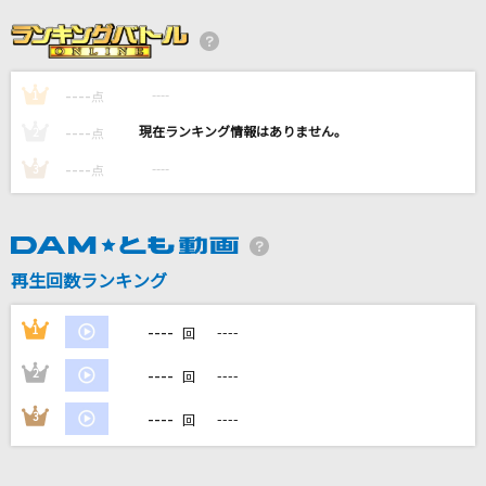
V.I.P
シド
----
----
1
Phantom Joke
点
UNISON SQUARE GARDEN
----
----
2
点
----
----
3
点
[生音]No.1
DISH//
Nameless Story
再生回数ランキング
寺島拓篤
----
1
----
回
もっと見る
----
2
----
回
DAMの新曲・ランキングなど
----
3
----
回
カラオケ最新情報をチェック！