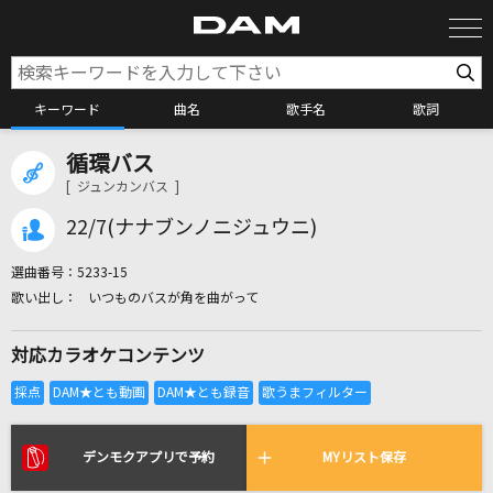
キーワード
曲名
歌手名
歌詞
循環バス
カラオケ検索
[ ジュンカンバス ]
22/7(ナナブンノニジュウニ)
カラオケ店舗検索
選曲番号：
5233-15
いつものバスが角を曲がって
カラオケリクエスト
対応カラオケコンテンツ
全国りれき
リアルタイムで歌われている曲の一覧
デンモクアプリで予約
MYリスト保存