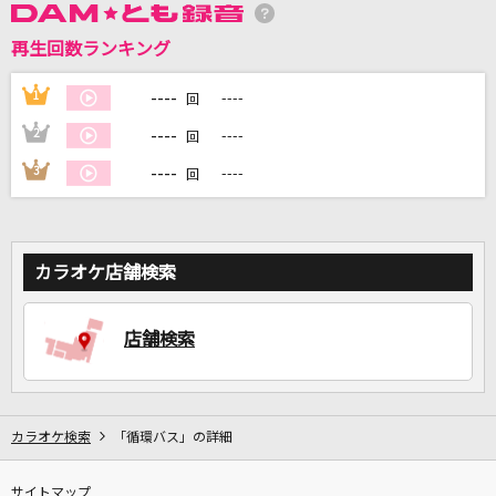
再生回数ランキング
DAMに会員登録・ログインして
カラオケをもっと楽しもう！
----
1
----
回
----
2
----
回
----
3
----
回
自宅でカラオケ歌い放題！
家族や友達と一緒に！練習にも！
カラオケ店舗検索
店舗検索
カラオケ検索
「循環バス」の詳細
サイトマップ