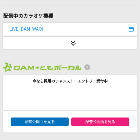
思い出通り雨
ふきのとう
配信中のカラオケ機種
[生音]揺れる想い
LIVE DAM WAO!
ZARD
Vivid Colors
L'Arc-en-Ciel
2026年8月度
[生音]シュガーソングとビターステップ
今なら採用のチャンス！ エントリー受付中
UNISON SQUARE GARDEN
ゲット・アップ・ルーシー
THEE MICHELLE GUN ELEPHANT
DAM★ともボーカルエントリーランキング
太陽曰く燃えよカオス
動画公開曲を見る
録音公開曲を見る
後ろから這いより隊G