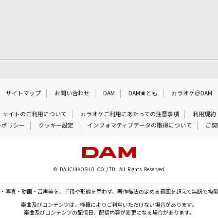
サイトマップ
お問い合わせ
DAM
DAM★とも
カラオケ＠DAM
サイトのご利用について
カラオケご利用にあたっての注意事項
利用規約
ーポリシー
クッキー設定
インフォマティブデータの取得について
ご契
© DAIICHIKOSHO CO.,LTD. All Rights Reserved.
・写真・動画・音声等を、手段や形態を問わず、著作権法の定める範囲を超えて無断で複
楽曲及びコンテンツは、機種によりご利用いただけない場合があります。
楽曲及びコンテンツの配信日、配信内容が変更になる場合があります。