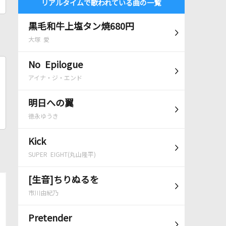
リアルタイムで歌われている曲の一覧
黒毛和牛上塩タン焼680円
大塚 愛
No Epilogue
アイナ・ジ・エンド
明日への翼
徳永ゆうき
Kick
SUPER EIGHT(丸山隆平)
[生音]ちりぬるを
市川由紀乃
Pretender