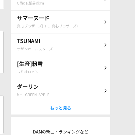
Official髭男dism
サマーヌード
真心ブラザーズ(THE 真心ブラザーズ)
TSUNAMI
サザンオールスターズ
[生音]粉雪
レミオロメン
ダーリン
Mrs. GREEN APPLE
もっと見る
DAMの新曲・ランキングなど