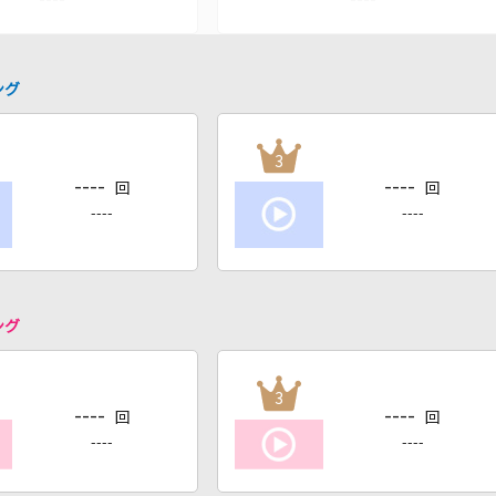
ング
3
----
----
回
回
----
----
ング
3
----
----
回
回
----
----