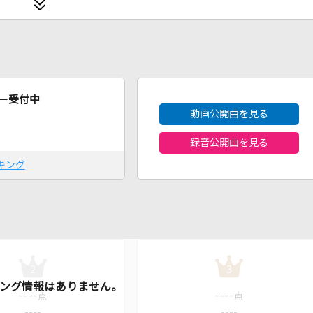
2026年8月度
ー受付中
動画公開曲を見る
録音公開曲を見る
キング
2
3
----
----
点
点
----
----