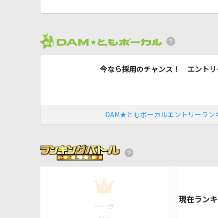
今なら採用のチャンス！ エントリ
DAM★ともボーカルエントリーラン
1
----
点
----