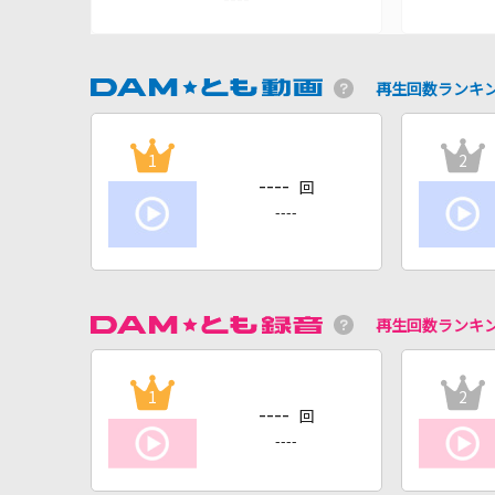
再生回数ランキ
1
2
----
回
----
再生回数ランキ
1
2
----
回
----