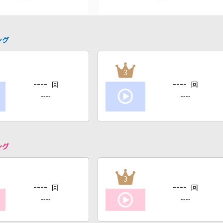
ング
3
----
----
回
回
----
----
ング
3
----
----
回
回
----
----