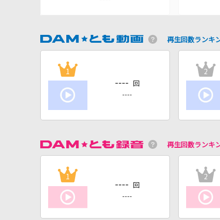
再生回数ランキ
1
2
----
回
----
再生回数ランキ
1
2
----
回
----