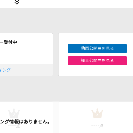
2026年8月度
ー受付中
動画公開曲を見る
録音公開曲を見る
キング
2
3
----
----
点
点
----
----