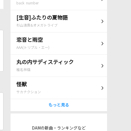
back number
[生音]ふたりの夏物語
杉山清貴&オメガトライブ
恋音と雨空
AAA(トリプル・エー)
丸の内サディスティック
椎名林檎
怪獣
サカナクション
もっと見る
DAMの新曲・ランキングなど