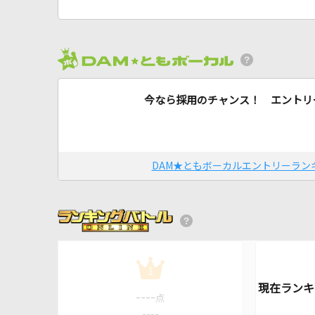
今なら採用のチャンス！ エントリ
DAM★ともボーカルエントリーラン
1
----
点
----