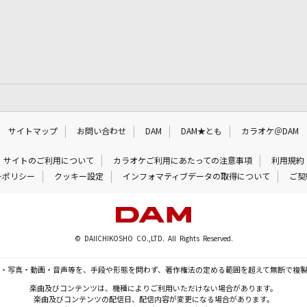
サイトマップ
お問い合わせ
DAM
DAM★とも
カラオケ＠DAM
サイトのご利用について
カラオケご利用にあたっての注意事項
利用規約
ーポリシー
クッキー設定
インフォマティブデータの取得について
ご契
© DAIICHIKOSHO CO.,LTD. All Rights Reserved.
・写真・動画・音声等を、手段や形態を問わず、著作権法の定める範囲を超えて無断で複
楽曲及びコンテンツは、機種によりご利用いただけない場合があります。
楽曲及びコンテンツの配信日、配信内容が変更になる場合があります。