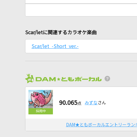
Scar/letに関連するカラオケ楽曲
Scar/let -Short ver.-
90.065
みずな
さん
点
DAM★ともボーカルエントリーラン