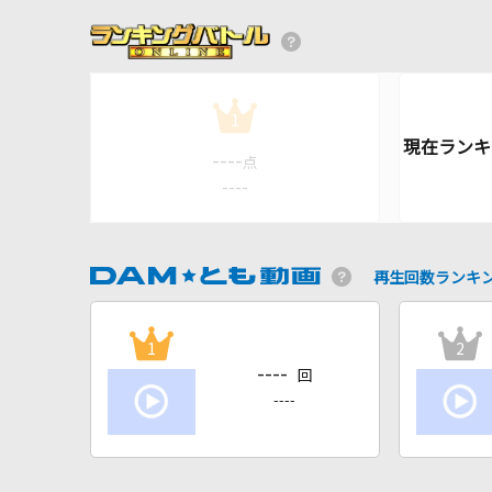
1
----
点
----
再生回数ランキ
1
2
----
回
----