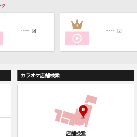
ング
3
----
----
回
回
----
----
カラオケ店舗検索
店舗検索