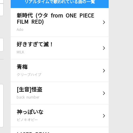
リアルタイムで歌われている曲の一覧
新時代 (ウタ from ONE PIECE
FILM RED)
Ado
好きすぎて滅！
M!LK
青梅
クリープハイプ
[生音]怪盗
back number
神っぽいな
ピノキオピー