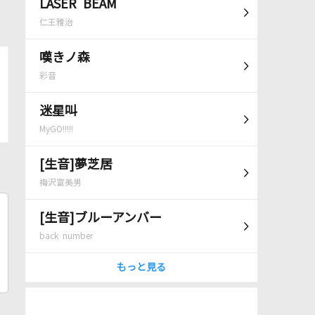
LASER BEAM
仁王雅治
嘆きノ森
彩音
迷星叫
MyGO!!!!!
[生音]夢芝居
梅沢富美男
[生音]ブルーアンバー
back number
もっと見る