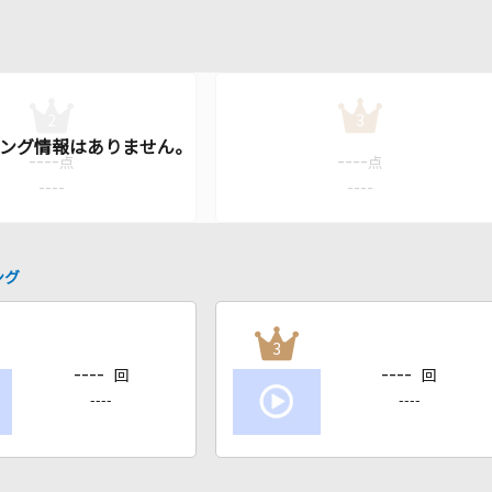
2
3
----
----
点
点
----
----
ング
3
----
----
回
回
----
----