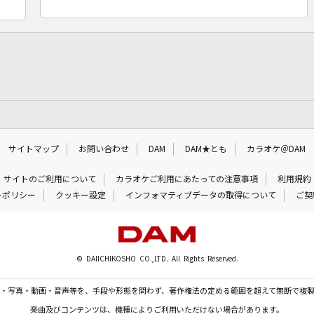
サイトマップ
お問い合わせ
DAM
DAM★とも
カラオケ＠DAM
サイトのご利用について
カラオケご利用にあたっての注意事項
利用規約
ーポリシー
クッキー設定
インフォマティブデータの取得について
ご契
© DAIICHIKOSHO CO.,LTD. All Rights Reserved.
・写真・動画・音声等を、手段や形態を問わず、著作権法の定める範囲を超えて無断で複
楽曲及びコンテンツは、機種によりご利用いただけない場合があります。