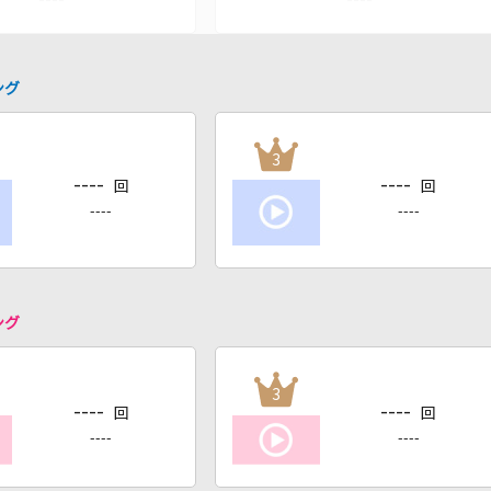
ング
3
----
----
回
回
----
----
ング
3
----
----
回
回
----
----