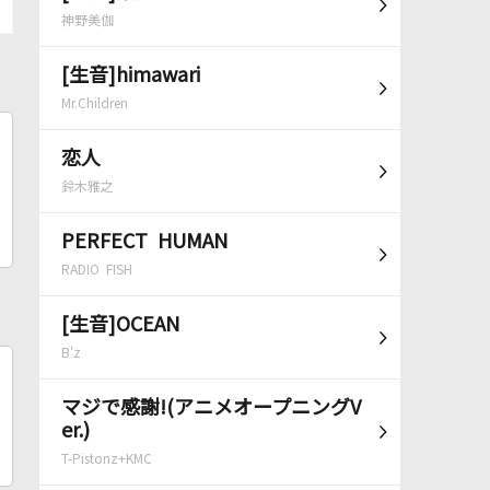
神野美伽
[生音]himawari
Mr.Children
恋人
鈴木雅之
PERFECT HUMAN
RADIO FISH
[生音]OCEAN
B'z
マジで感謝!(アニメオープニングV
er.)
T-Pistonz+KMC