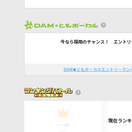
今なら採用のチャンス！ エントリ
DAM★ともボーカルエントリーラン
1
----
点
----