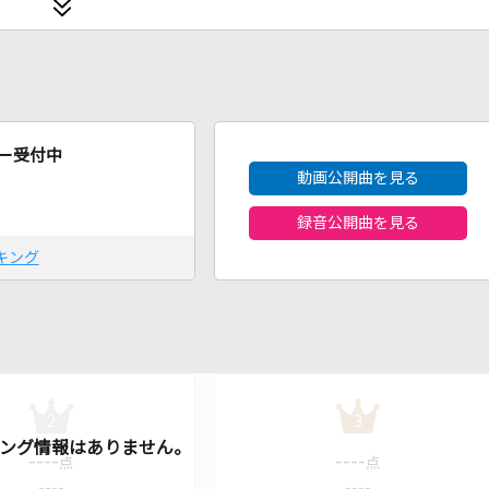
2026年8月度
ー受付中
動画公開曲を見る
録音公開曲を見る
キング
2
3
----
----
点
点
----
----