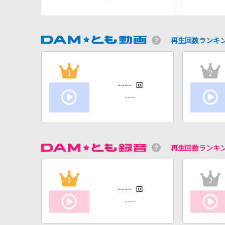
再生回数ランキ
1
2
----
回
----
再生回数ランキ
1
2
----
回
----