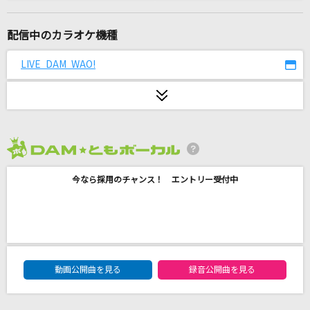
ハイタッチ!
サトシ&ヒカリ(松本梨香・豊口めぐみ)
配信中のカラオケ機種
曖歌
LIVE DAM WAO!
湘南乃風
Lemon
米津玄師
2026年8月度
僕が一番欲しかったもの
今なら採用のチャンス！ エントリー受付中
JAY'ED
[生音]木綿のハンカチーフ
太田裕美
DAM★ともボーカルエントリーランキング
[生音]幸せ
動画公開曲を見る
録音公開曲を見る
back number