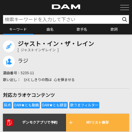
キーワード
曲名
歌手名
歌詞
ジャスト・イン・ザ・レイン
カラオケ検索
[ ジャストインザレイン ]
ラジ
カラオケ店舗検索
選曲番号：
5235-11
ひとしきりの雨は 心を弾ませる
カラオケリクエスト
対応カラオケコンテンツ
全国りれき
リアルタイムで歌われている曲の一覧
デンモクアプリで予約
MYリスト保存