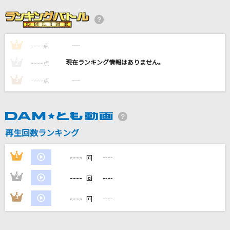
[生音]メロディー
玉置浩二
----
----
1
CUTIE STREETメドレー
点
CUTIE STREETメドレー
----
----
2
点
----
----
3
点
[プロオケ]千の風になって
秋川雅史
[生音]ミュージック・アワー
再生回数ランキング
ポルノグラフィティ
----
1
----
回
もっと見る
----
2
----
回
DAMの新曲・ランキングなど
----
3
----
回
カラオケ最新情報をチェック！