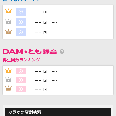
SSW
コレサワ
----
1
----
回
----
2
----
回
[生音]朝が来る前に
秦 基博
----
3
----
回
KING OF EVIL
天狼群
再生回数ランキング
ナギイチ
NMB48
----
1
----
回
----
2
----
回
もっと見る
----
3
----
回
DAMの新曲・ランキングなど
カラオケ最新情報をチェック！
カラオケ店舗検索