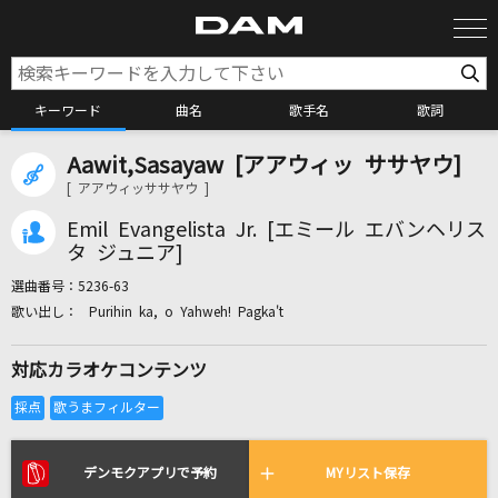
キーワード
曲名
歌手名
歌詞
Aawit,Sasayaw [アアウィッ ササヤウ]
カラオケ検索
[ アアウィッササヤウ ]
Emil Evangelista Jr. [エミール エバンヘリス
カラオケ店舗検索
タ ジュニア]
選曲番号：
5236-63
Purihin ka, o Yahweh! Pagka't
カラオケリクエスト
対応カラオケコンテンツ
全国りれき
リアルタイムで歌われている曲の一覧
デンモクアプリで予約
MYリスト保存