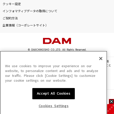
クッキー設定
インフォマティブデータの取得について
ご契約方法
企業情報（コーポレートサイト）
© DAIICHIKOSHO CO.,LTD. All Rights Reserved.
このサイトに掲載されている一切の文章・画像・写真・動画・音声等を、手段や形態
を問わず、著作権法の定める範囲を超えて無断で複製、転載、ファイル化などすること
We use cookies to improve your experience on our
を禁じます。
website, to personalize content and ads and to analyze
our traffic. Please click [Cookie Settings] to customize
楽曲及びコンテンツは、機種によりご利用いただけない場合があります。
your cookie settings on our website.
楽曲及びコンテンツの配信日、配信内容が変更になる場合があります。
楽曲によりMYリスト保存ができない場合があります。
Accept All Cookies
JASRAC許諾番号
6602250213Y31015 6602250112Y38026 6602250240Y31015
6602250241Y45122
Cookies Settings
NexTone許諾番号