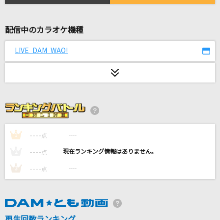
BLAZE
KOTOKO
配信中のカラオケ機種
くちづけ
LIVE DAM WAO!
BUCK-TICK
[生音]ハッピーエンド
back number
ホラークイーン
ファントムシータ
----
----
1
点
----
----
男の本音
2
点
杉本琢弥
----
----
3
点
Answer
幾田りら
再生回数ランキング