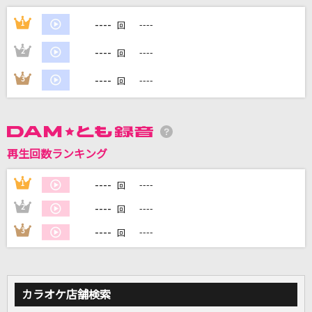
人生オーバー
----
1
----
回
harha
----
2
----
回
ラブル
----
3
----
回
須田景凪
[生音]DESIRE～情熱～
中森明菜
再生回数ランキング
熱異常
----
1
----
回
いよわ feat.足立レイ
----
2
----
回
もっと見る
----
3
----
回
DAMの新曲・ランキングなど
カラオケ最新情報をチェック！
カラオケ店舗検索