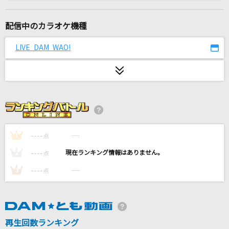
青空のラプソディ(アニメバージョン)
fhana
配信中のカラオケ機種
夏色
LIVE DAM WAO!
ゆず
[生音]君の知らない物語
supercell
超特急逃走中
＝LOVE
----
----
1
点
----
----
2
点
そっくりさん
----
----
3
点
ファントムシータ
月を見ていた(ビデオクリップバージョン)
米津玄師
再生回数ランキング