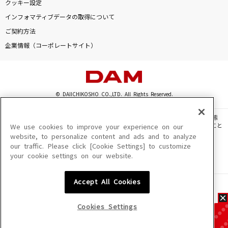
クッキー設定
インフォマティブデータの取得について
ご契約方法
企業情報（コーポレートサイト）
© DAIICHIKOSHO CO.,LTD. All Rights Reserved.
このサイトに掲載されている一切の文章・画像・写真・動画・音声等を、手段や形態
を問わず、著作権法の定める範囲を超えて無断で複製、転載、ファイル化などすること
We use cookies to improve your experience on our
を禁じます。
website, to personalize content and ads and to analyze
our traffic. Please click [Cookie Settings] to customize
楽曲及びコンテンツは、機種によりご利用いただけない場合があります。
your cookie settings on our website.
楽曲及びコンテンツの配信日、配信内容が変更になる場合があります。
楽曲によりMYリスト保存ができない場合があります。
Accept All Cookies
JASRAC許諾番号
6602250213Y31015 6602250112Y38026 6602250240Y31015
6602250241Y45122
Cookies Settings
NexTone許諾番号
ID000002945 ID000002947 ID000002937 ID000002938