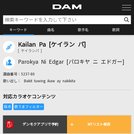
キーワード
曲名
歌手名
歌詞
Kailan Pa [ケイラン パ]
カラオケ検索
[ ケイランパ ]
Parokya Ni Edgar [パロキヤ ニ エドガー]
カラオケ店舗検索
選曲番号：
5237-80
Bakit tuwing ikaw ay nakikita
カラオケリクエスト
対応カラオケコンテンツ
全国りれき
リアルタイムで歌われている曲の一覧
デンモクアプリで予約
MYリスト保存